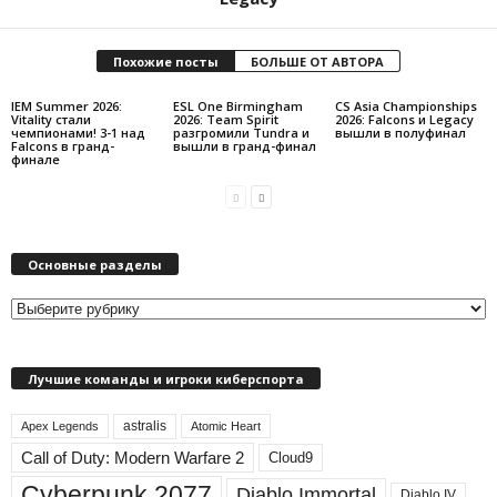
Похожие посты
БОЛЬШЕ ОТ АВТОРА
IEM Summer 2026:
ESL One Birmingham
CS Asia Championships
Vitality стали
2026: Team Spirit
2026: Falcons и Legacy
чемпионами! 3-1 над
разгромили Tundra и
вышли в полуфинал
Falcons в гранд-
вышли в гранд-финал
финале
Основные разделы
О
с
н
Лучшие команды и игроки киберспорта
о
в
astralis
н
Apex Legends
Atomic Heart
ы
Call of Duty: Modern Warfare 2
Cloud9
е
Cyberpunk 2077
Diablo Immortal
Diablo IV
р