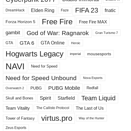
а
FIFA 23
Elden Ring
fnatic
DreamHack
Faze
з
д
Free Fire
Free Fire MAX
Forza Horizon 5
е
л
God of War: Ragnarok
gambit
Gran Turismo 7
ы
GTA 6
GTA Online
GTA
Heroic
Hogwarts Legacy
mousesports
imperial
NAVI
Need for Speed
Need for Speed ​​Unbound
Nova Esports
PUBG Mobile
PUBG
Redfall
Overwatch 2
Team Liquid
Spirit
Starfield
Skull and Bones
Team Vitality
The Last of Us
The Callisto Protocol
virtus.pro
Tower of Fantasy
Way of the Hunter
Zeus Esports