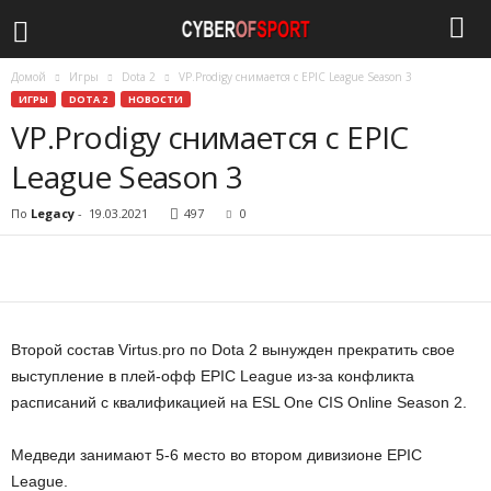
Домой
Игры
Dota 2
VP.Prodigy снимается с EPIC League Season 3
c
ИГРЫ
DOTA 2
НОВОСТИ
VP.Prodigy снимается с EPIC
y
League Season 3
b
По
Legacy
-
19.03.2021
497
0
e
r
o
Второй состав Virtus.pro по Dota 2 вынужден прекратить свое
f
выступление в плей-офф EPIC League из-за конфликта
расписаний с квалификацией на ESL One CIS Online Season 2.
s
Медведи занимают 5-6 место во втором дивизионе EPIC
p
League.