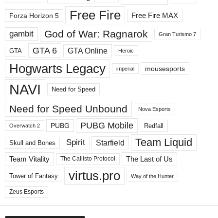
д
Free Fire
Free Fire MAX
Forza Horizon 5
е
л
God of War: Ragnarok
gambit
Gran Turismo 7
ы
GTA 6
GTA Online
GTA
Heroic
Hogwarts Legacy
mousesports
imperial
NAVI
Need for Speed
Need for Speed ​​Unbound
Nova Esports
PUBG Mobile
PUBG
Redfall
Overwatch 2
Team Liquid
Spirit
Starfield
Skull and Bones
Team Vitality
The Last of Us
The Callisto Protocol
virtus.pro
Tower of Fantasy
Way of the Hunter
Zeus Esports