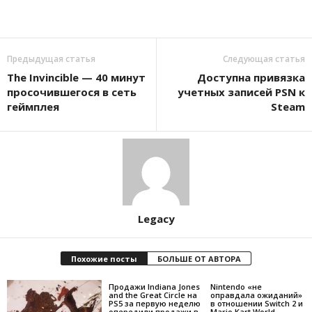
Предыдущая статья
Следующая статья
The Invincible — 40 минут
Доступна привязка
просочившегося в сеть
учетных записей PSN к
геймплея
Steam
Legacy
Похожие посты
БОЛЬШЕ ОТ АВТОРА
Продажи Indiana Jones
Nintendo «не
and the Great Circle на
оправдала ожиданий»
PS5 за первую неделю
в отношении Switch 2 и
опередили продажи в
Mario Kart World