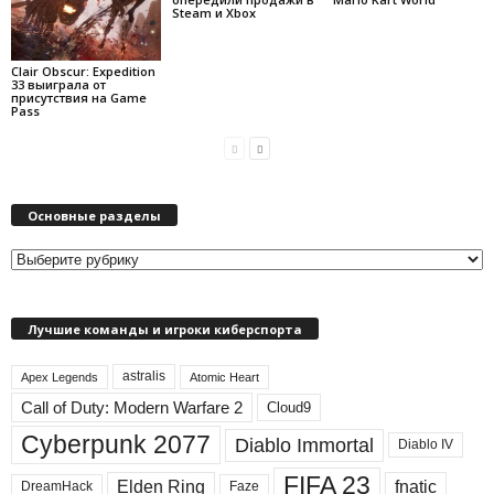
Steam и Xbox
Clair Obscur: Expedition
33 выиграла от
присутствия на Game
Pass
Основные разделы
О
с
н
Лучшие команды и игроки киберспорта
о
в
astralis
н
Apex Legends
Atomic Heart
ы
Call of Duty: Modern Warfare 2
Cloud9
е
Cyberpunk 2077
Diablo Immortal
Diablo IV
р
а
FIFA 23
Elden Ring
fnatic
DreamHack
Faze
з