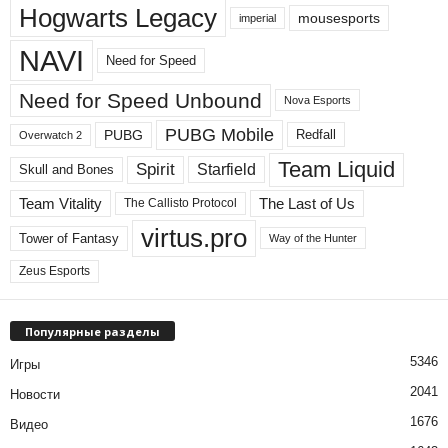
Hogwarts Legacy
mousesports
imperial
NAVI
Need for Speed
Need for Speed ​​Unbound
Nova Esports
PUBG Mobile
PUBG
Redfall
Overwatch 2
Team Liquid
Spirit
Starfield
Skull and Bones
Team Vitality
The Last of Us
The Callisto Protocol
virtus.pro
Tower of Fantasy
Way of the Hunter
Zeus Esports
Популярные разделы
5346
Игры
2041
Новости
1676
Видео