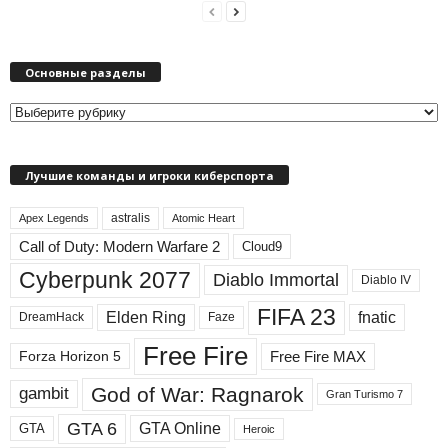
Основные разделы
О
с
н
Лучшие команды и игроки киберспорта
о
в
astralis
н
Apex Legends
Atomic Heart
ы
Call of Duty: Modern Warfare 2
Cloud9
е
Cyberpunk 2077
Diablo Immortal
Diablo IV
р
а
FIFA 23
Elden Ring
fnatic
DreamHack
Faze
з
д
Free Fire
Free Fire MAX
Forza Horizon 5
е
л
God of War: Ragnarok
gambit
Gran Turismo 7
ы
GTA 6
GTA Online
GTA
Heroic