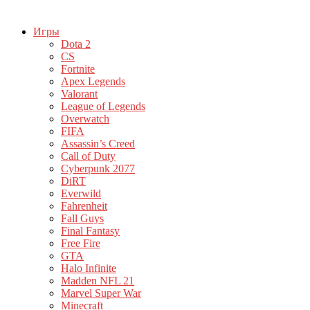
Игры
Dota 2
CS
Fortnite
Apex Legends
Valorant
League of Legends
Overwatch
FIFA
Assassin’s Creed
Call of Duty
Cyberpunk 2077
DiRT
Everwild
Fahrenheit
Fall Guys
Final Fantasy
Free Fire
GTA
Halo Infinite
Madden NFL 21
Marvel Super War
Minecraft