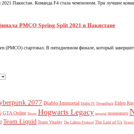
t 2021 Пакистан. Команда F4 стала чемпионом. Три лучшие кома
инала PMCO Spring Split 2021 в Пакистане
en (PMCO) стартовал. В пятидневном финале, который завершится
yberpunk 2077
Diablo Immortal
Elden Rin
Diablo IV
DreamHack
Hogwarts Legacy
6
GTA Online
mousesports
Heroic
imperial
Team Liquid
ld
Team Vitality
The Last of Us
Tower 
The Callisto Protocol