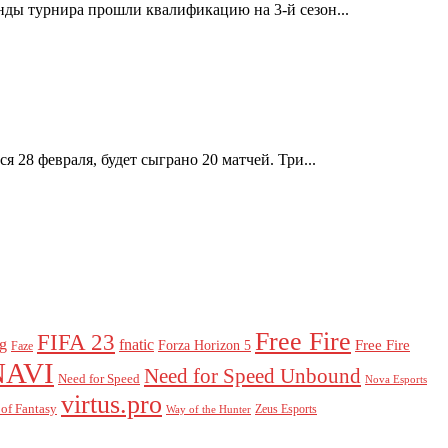
нды турнира прошли квалификацию на 3-й сезон...
 28 февраля, будет сыграно 20 матчей. Три...
Free Fire
FIFA 23
g
fnatic
Forza Horizon 5
Free Fire
Faze
NAVI
Need for Speed ​​Unbound
Need for Speed
Nova Esports
virtus.pro
of Fantasy
Zeus Esports
Way of the Hunter