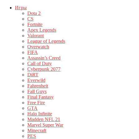
Игры
Dota 2
CS
Fortnite
Apex Legends
Valorant
League of Legends
Overwatch
FIFA
Assassin’s Creed
Call of Duty
Cyberpunk 2077
DiRT
Everwild
Fahrenheit
Fall Guys
Final Fantasy
Free Fire
GTA
Halo Infinite
Madden NFL 21
Marvel Super War
Minecraft
PES