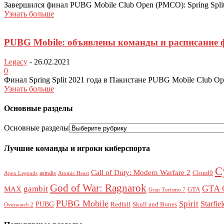
Завершился финал PUBG Mobile Club Open (PMCO): Spring Spli
Узнать больше
PUBG Mobile: объявлены команды и расписание ф
Legacy
-
26.02.2021
0
Финал Spring Split 2021 года в Пакистане PUBG Mobile Club Op
Узнать больше
Основные разделы
Основные разделы
Лучшие команды и игроки киберспорта
C
Call of Duty: Modern Warfare 2
Cloud9
astralis
Apex Legends
Atomic Heart
God of War: Ragnarok
GTA 
gambit
MAX
GTA
Gran Turismo 7
PUBG Mobile
Spirit
Starfie
PUBG
Redfall
Skull and Bones
Overwatch 2