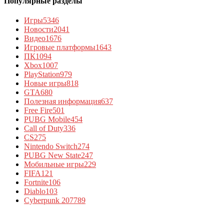
Популярные разделы
Игры
5346
Новости
2041
Видео
1676
Игровые платформы
1643
ПК
1094
Xbox
1007
PlayStation
979
Новые игры
818
GTA
680
Полезная информация
637
Free Fire
501
PUBG Mobile
454
Call of Duty
336
CS
275
Nintendo Switch
274
PUBG New State
247
Мобильные игры
229
FIFA
121
Fortnite
106
Diablo
103
Cyberpunk 2077
89