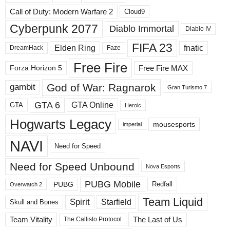
ы
Call of Duty: Modern Warfare 2
Cloud9
е
Cyberpunk 2077
Diablo Immortal
Diablo IV
р
а
FIFA 23
Elden Ring
fnatic
DreamHack
Faze
з
д
Free Fire
Free Fire MAX
Forza Horizon 5
е
л
God of War: Ragnarok
gambit
Gran Turismo 7
ы
GTA 6
GTA Online
GTA
Heroic
Hogwarts Legacy
mousesports
imperial
NAVI
Need for Speed
Need for Speed ​​Unbound
Nova Esports
PUBG Mobile
PUBG
Redfall
Overwatch 2
Team Liquid
Spirit
Starfield
Skull and Bones
Team Vitality
The Last of Us
The Callisto Protocol