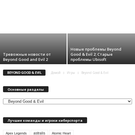
DARKEST DUNGEON
DAY BEFORE
DAYZ
DEAD 4 RETURNS
DEAD CIDE CLUB
DEADCRAFT
DEATH STRANDING
DEATHLOOP
o
DEEP ROCK GALACTIC
DESTINY 2 THE WITCH QUEEN
DESTROY ALL HUMANS! 2
r
t
.
Новые проблемы Beyond
Тревожные новости от
Good & Evil 2; Старые
Beyond Good and Evil 2
проблемы Ubisoft
c
BEYOND GOOD & EVIL
o
Домой
Игры
Beyond Good & Evil
m
Основные разделы
О
с
н
Лучшие команды и игроки киберспорта
о
в
astralis
н
Apex Legends
Atomic Heart