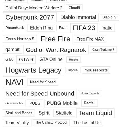
ы
Call of Duty: Modern Warfare 2
Cloud9
е
Cyberpunk 2077
Diablo Immortal
Diablo IV
р
а
FIFA 23
Elden Ring
fnatic
DreamHack
Faze
з
д
Free Fire
Free Fire MAX
Forza Horizon 5
е
л
God of War: Ragnarok
gambit
Gran Turismo 7
ы
GTA 6
GTA Online
GTA
Heroic
Hogwarts Legacy
mousesports
imperial
NAVI
Need for Speed
Need for Speed ​​Unbound
Nova Esports
PUBG Mobile
PUBG
Redfall
Overwatch 2
Team Liquid
Spirit
Starfield
Skull and Bones
Team Vitality
The Last of Us
The Callisto Protocol