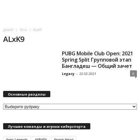
o
r
Домой
Теги
ALxK9
t
ALxK9
.
PUBG Mobile Club Open: 2021
Spring Split Групповой этап
c
Бангладеш — Общий зачет
Legacy
-
22.02.2021
0
o
m
Основные разделы
О
с
н
Лучшие команды и игроки киберспорта
о
в
astralis
н
Apex Legends
Atomic Heart