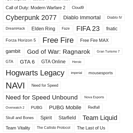
ы
Call of Duty: Modern Warfare 2
Cloud9
е
Cyberpunk 2077
Diablo Immortal
Diablo IV
р
а
FIFA 23
Elden Ring
fnatic
DreamHack
Faze
з
д
Free Fire
Free Fire MAX
Forza Horizon 5
е
л
God of War: Ragnarok
gambit
Gran Turismo 7
ы
GTA 6
GTA Online
GTA
Heroic
Hogwarts Legacy
mousesports
imperial
NAVI
Need for Speed
Need for Speed ​​Unbound
Nova Esports
PUBG Mobile
PUBG
Redfall
Overwatch 2
Team Liquid
Spirit
Starfield
Skull and Bones
Team Vitality
The Last of Us
The Callisto Protocol