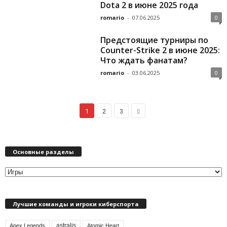
Dota 2 в июне 2025 года
romario
-
07.06.2025
0
Предстоящие турниры по
Counter-Strike 2 в июне 2025:
Что ждать фанатам?
romario
-
03.06.2025
0
1
2
3
Основные разделы
О
с
н
Лучшие команды и игроки киберспорта
о
в
astralis
н
Apex Legends
Atomic Heart