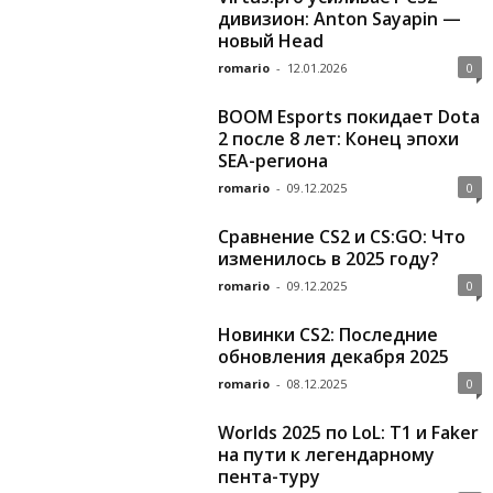
дивизион: Anton Sayapin —
новый Head
romario
-
12.01.2026
0
BOOM Esports покидает Dota
2 после 8 лет: Конец эпохи
SEA-региона
romario
-
09.12.2025
0
Сравнение CS2 и CS:GO: Что
изменилось в 2025 году?
romario
-
09.12.2025
0
Новинки CS2: Последние
обновления декабря 2025
romario
-
08.12.2025
0
Worlds 2025 по LoL: Т1 и Faker
на пути к легендарному
пента-туру