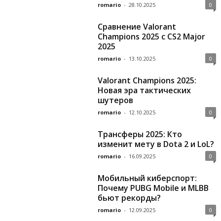
romario
-
28.10.2025
0
Сравнение Valorant
Champions 2025 с CS2 Major
2025
romario
-
13.10.2025
0
Valorant Champions 2025:
Новая эра тактических
шутеров
romario
-
12.10.2025
0
Трансферы 2025: Кто
изменит мету в Dota 2 и LoL?
romario
-
16.09.2025
0
Мобильный киберспорт:
Почему PUBG Mobile и MLBB
бьют рекорды?
romario
-
12.09.2025
0