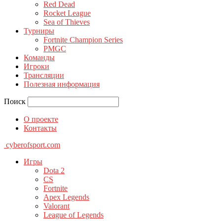
Red Dead
Rocket League
Sea of Thieves
Турниры
Fortnite Champion Series
PMGC
Команды
Игроки
Трансляции
Полезная информация
Поиск
О проекте
Контакты
cyberofsport.com
Игры
Dota 2
CS
Fortnite
Apex Legends
Valorant
League of Legends