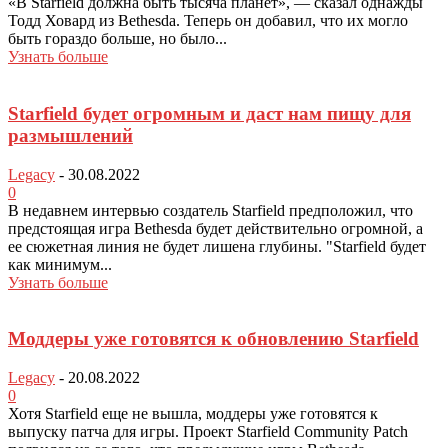
«В Starfield должна быть тысяча планет», — сказал однажды
Тодд Ховард из Bethesda. Теперь он добавил, что их могло
быть гораздо больше, но было...
Узнать больше
Starfield будет огромным и даст нам пищу для
размышлений
Legacy
-
30.08.2022
0
В недавнем интервью создатель Starfield предположил, что
предстоящая игра Bethesda будет действительно огромной, а
ее сюжетная линия не будет лишена глубины. "Starfield будет
как минимум...
Узнать больше
Моддеры уже готовятся к обновлению Starfield
Legacy
-
20.08.2022
0
Хотя Starfield еще не вышла, моддеры уже готовятся к
выпуску патча для игры. Проект Starfield Community Patch