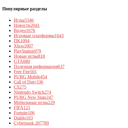
Популярные разделы
Игры
5346
Новости
2041
Видео
1676
Игровые платформы
1643
ПК
1094
Xbox
1007
PlayStation
979
Новые игры
818
GTA
680
Полезная информация
637
Free Fire
501
PUBG Mobile
454
Call of Duty
336
CS
275
Nintendo Switch
274
PUBG New State
247
Мобильные игры
229
FIFA
121
Fortnite
106
Diablo
103
Cyberpunk 2077
89