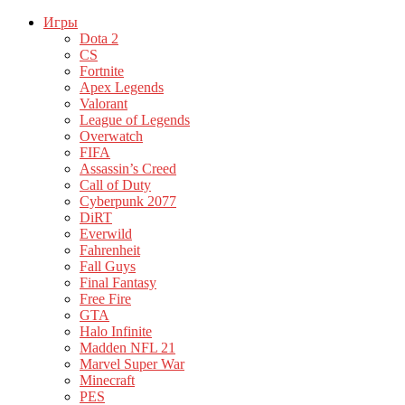
Игры
Dota 2
CS
Fortnite
Apex Legends
Valorant
League of Legends
Overwatch
FIFA
Assassin’s Creed
Call of Duty
Cyberpunk 2077
DiRT
Everwild
Fahrenheit
Fall Guys
Final Fantasy
Free Fire
GTA
Halo Infinite
Madden NFL 21
Marvel Super War
Minecraft
PES