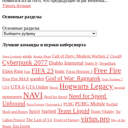
появился из-за того, что предыдущие игры Bethesda...
Узнать больше
Основные разделы
Основные разделы
Лучшие команды и игроки киберспорта
Call of Duty: Modern Warfare 2
Cloud9
astralis
Apex Legends
Atomic Heart
Cyberpunk 2077
Diablo Immortal
Diablo IV
DreamHack
Free Fire
FIFA 23
Elden Ring
fnatic
Forza Horizon 5
Faze
God of War: Ragnarok
gambit
Free Fire MAX
Gran Turismo 7
Hogwarts Legacy
GTA 6
GTA Online
GTA
Heroic
imperial
NAVI
Need for Speed ​​
mousesports
Need for Speed
Unbound
PUBG Mobile
PUBG
Redfall
Nova Esports
Overwatch 2
Team Liquid
Spirit
Starfield
Team Vitality
Skull and Bones
The
virtus.pro
The Last of Us
Tower of Fantasy
Callisto Protocol
Way of the
Zeus Esports
Hunter