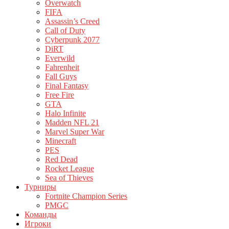
Overwatch
FIFA
Assassin’s Creed
Call of Duty
Cyberpunk 2077
DiRT
Everwild
Fahrenheit
Fall Guys
Final Fantasy
Free Fire
GTA
Halo Infinite
Madden NFL 21
Marvel Super War
Minecraft
PES
Red Dead
Rocket League
Sea of Thieves
Турниры
Fortnite Champion Series
PMGC
Команды
Игроки