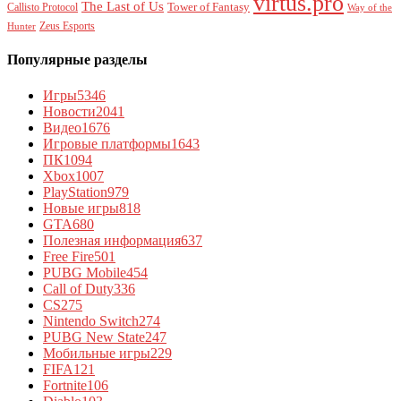
virtus.pro
The Last of Us
Tower of Fantasy
Callisto Protocol
Way of the
Zeus Esports
Hunter
Популярные разделы
Игры
5346
Новости
2041
Видео
1676
Игровые платформы
1643
ПК
1094
Xbox
1007
PlayStation
979
Новые игры
818
GTA
680
Полезная информация
637
Free Fire
501
PUBG Mobile
454
Call of Duty
336
CS
275
Nintendo Switch
274
PUBG New State
247
Мобильные игры
229
FIFA
121
Fortnite
106