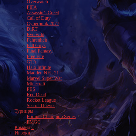
Overwatch
FIFA
Assassin’s Creed
Call of Duty
Cyberpunk 2077
DiRT
Everwild
Fahrenheit
Fall Guys
Final Fantasy
Free Fire
GTA
Halo Infinite
Madden NFL 21
Marvel Super War
Minecraft
PES
Red Dead
Rocket League
Sea of Thieves
Турниры
Fortnite Champion Series
PMGC
Команды
Игроки