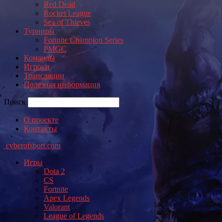
Red Dead
Rocket League
Sea of Thieves
Турниры
Fortnite Champion Series
PMGC
Команды
Игроки
Трансляции
Полезная информация
Поиск
О проекте
Контакты
cyberofsport.com
Игры
Dota 2
CS
Fortnite
Apex Legends
Valorant
League of Legends