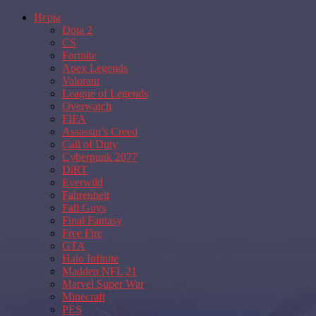
Игры
Dota 2
CS
Fortnite
Apex Legends
Valorant
League of Legends
Overwatch
FIFA
Assassin’s Creed
Call of Duty
Cyberpunk 2077
DiRT
Everwild
Fahrenheit
Fall Guys
Final Fantasy
Free Fire
GTA
Halo Infinite
Madden NFL 21
Marvel Super War
Minecraft
PES