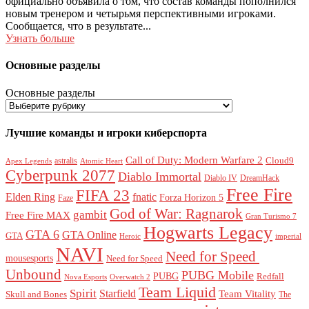
официально объявила о том, что состав команды пополнился
новым тренером и четырьмя перспективными игроками.
Сообщается, что в результате...
Узнать больше
Основные разделы
Основные разделы
Лучшие команды и игроки киберспорта
Call of Duty: Modern Warfare 2
Cloud9
astralis
Apex Legends
Atomic Heart
Cyberpunk 2077
Diablo Immortal
Diablo IV
DreamHack
Free Fire
FIFA 23
Elden Ring
fnatic
Forza Horizon 5
Faze
God of War: Ragnarok
gambit
Free Fire MAX
Gran Turismo 7
Hogwarts Legacy
GTA 6
GTA Online
GTA
Heroic
imperial
NAVI
Need for Speed ​​
mousesports
Need for Speed
Unbound
PUBG Mobile
PUBG
Redfall
Nova Esports
Overwatch 2
Team Liquid
Spirit
Starfield
Team Vitality
Skull and Bones
The