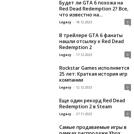
Будет ли GTA 6 похожа на
Red Dead Redemption 2? Все,
что известно на...
Legacy
-
18.12.2023
0
В трейлере GTA 6 фанаты
нашли отсылку к Red Dead
Redemption 2
Legacy
-
17.12.2023
0
Rockstar Games исполняется
25 лет: Краткая история игр
компании
Legacy
-
12.12.2023
0
Еще один рекорд Red Dead
Redemption 2 в Steam
Legacy
-
27.11.2023
0
Самые продаваемые игры в
рамках распродажи Xbox