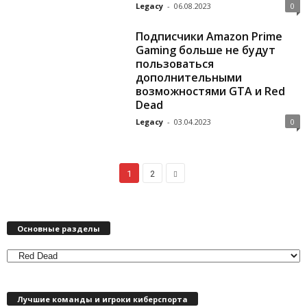
Legacy
-
06.08.2023
0
Подписчики Amazon Prime
Gaming больше не будут
пользоваться
дополнительными
возможностями GTA и Red
Dead
Legacy
-
03.04.2023
0
1
2
Основные разделы
О
с
н
Лучшие команды и игроки киберспорта
о