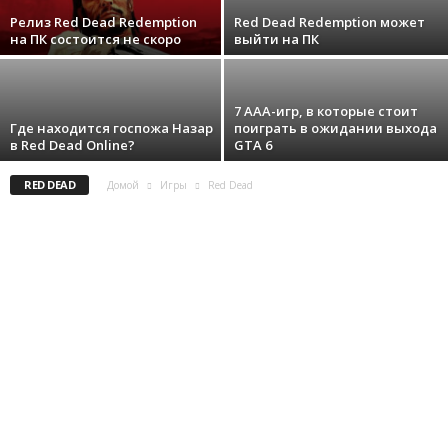
DARKEST DUNGEON
DAY BEFORE
DAYZ
DEAD 4 RETURNS
DEAD CIDE CLUB
DEADCRAFT
DEATH STRANDING
DEATHLOOP
Релиз Red Dead Redemption
Red Dead Redemption может
o
DEEP ROCK GALACTIC
DESTINY 2 THE WITCH QUEEN
на ПК состоится не скоро
выйти на ПК
DESTROY ALL HUMANS! 2
r
t
7 AAA-игр, в которые стоит
Где находится госпожа Назар
поиграть в ожидании выхода
в Red Dead Online?
GTA 6
.
RED DEAD
Домой
Игры
Red Dead
c
o
m