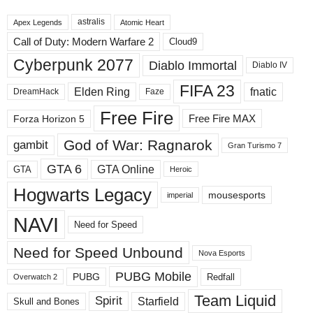
в
astralis
н
Apex Legends
Atomic Heart
ы
Call of Duty: Modern Warfare 2
Cloud9
е
Cyberpunk 2077
Diablo Immortal
Diablo IV
р
а
FIFA 23
Elden Ring
fnatic
DreamHack
Faze
з
д
Free Fire
Free Fire MAX
Forza Horizon 5
е
л
God of War: Ragnarok
gambit
Gran Turismo 7
ы
GTA 6
GTA Online
GTA
Heroic
Hogwarts Legacy
mousesports
imperial
NAVI
Need for Speed
Need for Speed ​​Unbound
Nova Esports
PUBG Mobile
PUBG
Redfall
Overwatch 2
Team Liquid
Spirit
Starfield
Skull and Bones