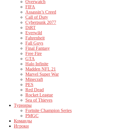
Overwatch
FIFA
Assassin’s Creed
Call of Duty
Cyberpunk 2077
DiRT
Everwild
Fahrenheit
Fall Guys
Final Fantasy
Free Fire
GTA
Halo Infinite
Madden NFL 21
Marvel Super War
Minecraft
PES
Red Dead
Rocket League
Sea of Thieves
Турниры
Fortnite Champion Series
PMGC
Команды
Игроки