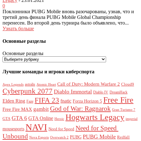
Legacy
-
23.01.2021
0
Поклонники PUBG Mobile вновь разочарованы, узнав, что и
третий день финала PUBG Mobile Global Championship
перенесен. Во второй день турнира было объявлено, что...
Узнать больше
Основные разделы
Основные разделы
Лучшие команды и игроки киберспорта
Call of Duty: Modern Warfare 2
Cloud9
astralis
Apex Legends
Atomic Heart
Cyberpunk 2077
Diablo Immortal
Diablo IV
DreamHack
Free Fire
FIFA 23
Elden Ring
fnatic
Forza Horizon 5
Faze
God of War: Ragnarok
gambit
Free Fire MAX
Gran Turismo 7
Hogwarts Legacy
GTA 6
GTA Online
GTA
Heroic
imperial
NAVI
Need for Speed ​​
mousesports
Need for Speed
Unbound
PUBG Mobile
PUBG
Redfall
Nova Esports
Overwatch 2