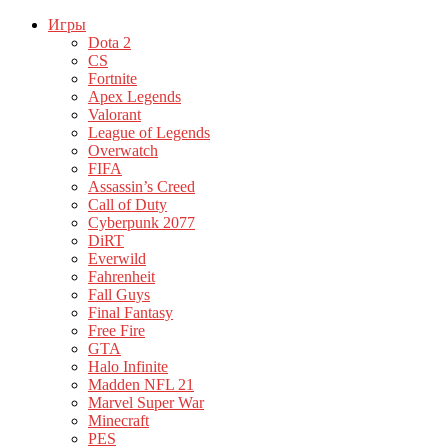
Игры
Dota 2
CS
Fortnite
Apex Legends
Valorant
League of Legends
Overwatch
FIFA
Assassin’s Creed
Call of Duty
Cyberpunk 2077
DiRT
Everwild
Fahrenheit
Fall Guys
Final Fantasy
Free Fire
GTA
Halo Infinite
Madden NFL 21
Marvel Super War
Minecraft
PES