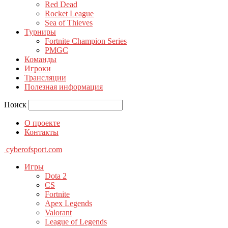
Red Dead
Rocket League
Sea of Thieves
Турниры
Fortnite Champion Series
PMGC
Команды
Игроки
Трансляции
Полезная информация
Поиск
О проекте
Контакты
cyberofsport.com
Игры
Dota 2
CS
Fortnite
Apex Legends
Valorant
League of Legends