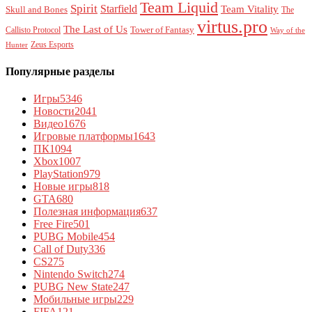
Team Liquid
Spirit
Starfield
Team Vitality
Skull and Bones
The
virtus.pro
The Last of Us
Tower of Fantasy
Callisto Protocol
Way of the
Zeus Esports
Hunter
Популярные разделы
Игры
5346
Новости
2041
Видео
1676
Игровые платформы
1643
ПК
1094
Xbox
1007
PlayStation
979
Новые игры
818
GTA
680
Полезная информация
637
Free Fire
501
PUBG Mobile
454
Call of Duty
336
CS
275
Nintendo Switch
274
PUBG New State
247
Мобильные игры
229
FIFA
121