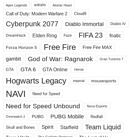
astralis
н
Apex Legends
Atomic Heart
ы
Call of Duty: Modern Warfare 2
Cloud9
е
Cyberpunk 2077
Diablo Immortal
Diablo IV
р
а
FIFA 23
Elden Ring
fnatic
DreamHack
Faze
з
д
Free Fire
Free Fire MAX
Forza Horizon 5
е
л
God of War: Ragnarok
gambit
Gran Turismo 7
ы
GTA 6
GTA Online
GTA
Heroic
Hogwarts Legacy
mousesports
imperial
NAVI
Need for Speed
Need for Speed ​​Unbound
Nova Esports
PUBG Mobile
PUBG
Redfall
Overwatch 2
Team Liquid
Spirit
Starfield
Skull and Bones