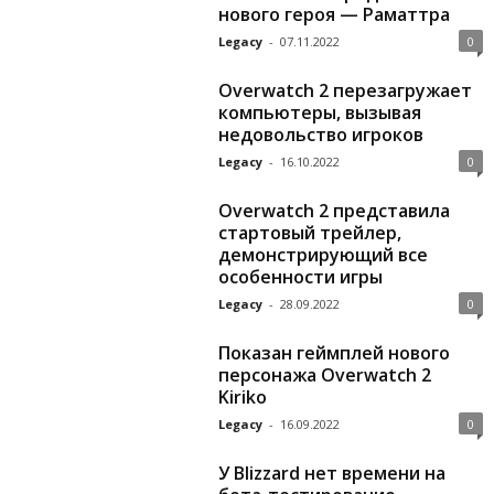
нового героя — Раматтра
Legacy
-
07.11.2022
0
Overwatch 2 перезагружает
компьютеры, вызывая
недовольство игроков
Legacy
-
16.10.2022
0
Overwatch 2 представила
стартовый трейлер,
демонстрирующий все
особенности игры
Legacy
-
28.09.2022
0
Показан геймплей нового
персонажа Overwatch 2
Kiriko
Legacy
-
16.09.2022
0
У Blizzard нет времени на