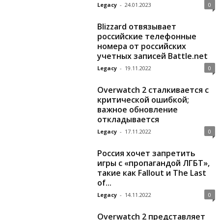
Legacy
-
24.01.2023
0
Blizzard отвязывает
российские телефонные
номера от российских
учетных записей Battle.net
Legacy
-
19.11.2022
0
Overwatch 2 сталкивается с
критической ошибкой;
важное обновление
откладывается
Legacy
-
17.11.2022
0
Россия хочет запретить
игры с «пропагандой ЛГБТ»,
такие как Fallout и The Last
of...
Legacy
-
14.11.2022
0
Overwatch 2 представляет