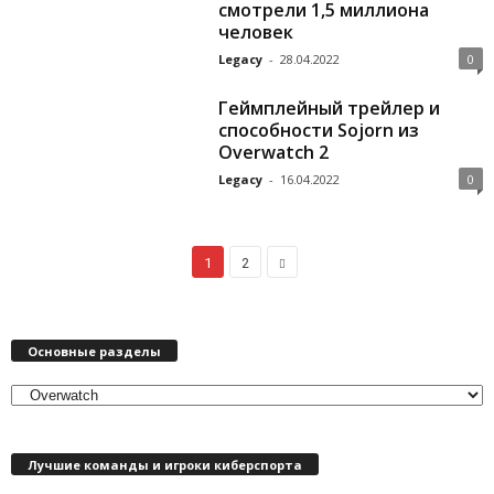
смотрели 1,5 миллиона
человек
Legacy
-
28.04.2022
0
Геймплейный трейлер и
способности Sojorn из
Overwatch 2
Legacy
-
16.04.2022
0
1
2
Основные разделы
О
с
н
Лучшие команды и игроки киберспорта
о
в