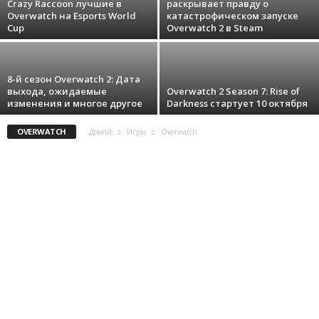
DARKEST DUNGEON
DAY BEFORE
DAYZ
DEAD 4 RETURNS
Crazy Raccoon лучшие в
раскрывает правду о
DEAD CIDE CLUB
DEADCRAFT
DEATH STRANDING
DEATHLOOP
Overwatch на Esports World
катастрофическом запуске
o
DEEP ROCK GALACTIC
DESTINY 2 THE WITCH QUEEN
Cup
Overwatch 2 в Steam
DESTROY ALL HUMANS! 2
r
t
8-й сезон Overwatch 2: Дата
выхода, ожидаемые
Overwatch 2 Season 7: Rise of
изменения и многое другое
Darkness стартует 10 октября
.
OVERWATCH
Домой
Игры
Overwatch
c
o
m