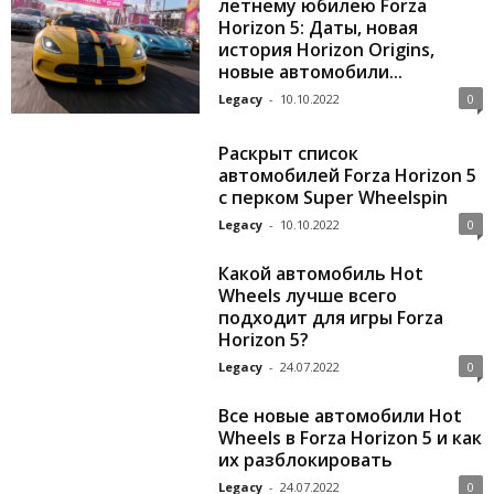
летнему юбилею Forza
Horizon 5: Даты, новая
история Horizon Origins,
новые автомобили...
Legacy
-
10.10.2022
0
Раскрыт список
автомобилей Forza Horizon 5
с перком Super Wheelspin
Legacy
-
10.10.2022
0
Какой автомобиль Hot
Wheels лучше всего
подходит для игры Forza
Horizon 5?
Legacy
-
24.07.2022
0
Все новые автомобили Hot
Wheels в Forza Horizon 5 и как
их разблокировать
Legacy
-
24.07.2022
0