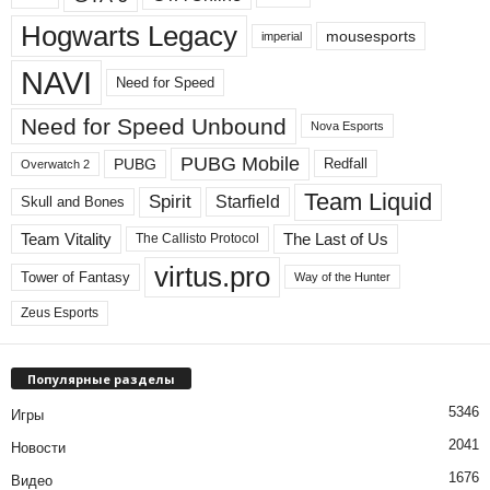
Hogwarts Legacy
mousesports
imperial
NAVI
Need for Speed
Need for Speed ​​Unbound
Nova Esports
PUBG Mobile
PUBG
Redfall
Overwatch 2
Team Liquid
Spirit
Starfield
Skull and Bones
Team Vitality
The Last of Us
The Callisto Protocol
virtus.pro
Tower of Fantasy
Way of the Hunter
Zeus Esports
Популярные разделы
5346
Игры
2041
Новости
1676
Видео