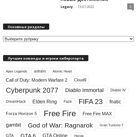
Legacy
-
15.07.2022
0
Основные разделы
О
с
н
Лучшие команды и игроки киберспорта
о
в
astralis
н
Apex Legends
Atomic Heart
ы
Call of Duty: Modern Warfare 2
Cloud9
е
Cyberpunk 2077
Diablo Immortal
Diablo IV
р
а
FIFA 23
Elden Ring
fnatic
DreamHack
Faze
з
д
Free Fire
Free Fire MAX
Forza Horizon 5
е
л
God of War: Ragnarok
gambit
Gran Turismo 7
ы
GTA 6
GTA Online
GTA
Heroic