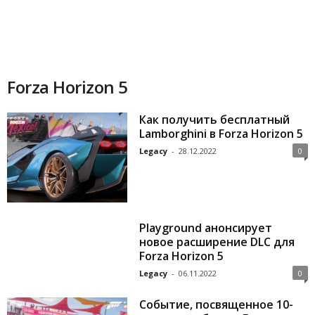
o
r
t
Forza Horizon 5
.
Как получить бесплатный
Lamborghini в Forza Horizon 5
c
Legacy
-
28.12.2022
0
o
m
Playground анонсирует
новое расширение DLC для
Forza Horizon 5
Legacy
-
06.11.2022
0
Событие, посвященное 10-