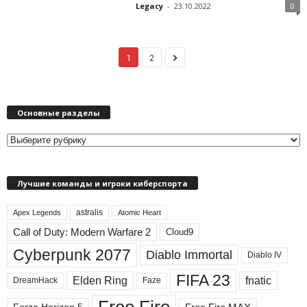
Legacy
-
23.10.2022
0
1
2
Основные разделы
О
с
н
Лучшие команды и игроки киберспорта
о
в
astralis
н
Apex Legends
Atomic Heart
ы
Call of Duty: Modern Warfare 2
Cloud9
е
Cyberpunk 2077
Diablo Immortal
Diablo IV
р
а
FIFA 23
Elden Ring
fnatic
DreamHack
Faze
з
д
Free Fire