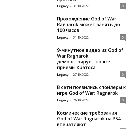
Legacy
-
31.10.2022
0
Прохождение God of War
Ragnarok может занять до
100 часов
Legacy
-
31.10.2022
0
9-минутное видео из God of
War Ragnarok
демонстрирует новые
приемы Кратоса
Legacy
-
27.10.2022
0
В сети появились спойлеры к
игре God of War: Ragnarok
Legacy
-
26.10.2022
0
Космические требования
God of War Ragnarok на PS4
впечатляют