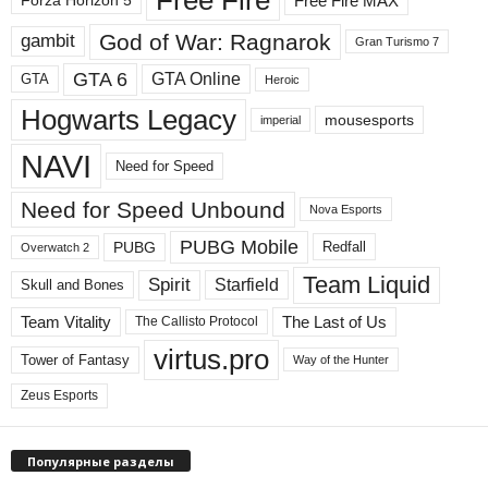
Free Fire MAX
Forza Horizon 5
е
л
God of War: Ragnarok
gambit
Gran Turismo 7
ы
GTA 6
GTA Online
GTA
Heroic
Hogwarts Legacy
mousesports
imperial
NAVI
Need for Speed
Need for Speed ​​Unbound
Nova Esports
PUBG Mobile
PUBG
Redfall
Overwatch 2
Team Liquid
Spirit
Starfield
Skull and Bones
Team Vitality
The Last of Us
The Callisto Protocol
virtus.pro
Tower of Fantasy
Way of the Hunter
Zeus Esports
Популярные разделы