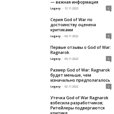
— важная информация
Legacy
-
12.11.2022
0
Серия God of War по
достоинству оценена
критиками
Legacy
-
06.11.2022
0
Первые отзывы о God of War:
Ragnarok
Legacy
-
06.11.2022
0
Размер God of War: Ragnarok
будет меньше, чем
изначально предполагалось
Legacy
-
02.11.2022
0
Утечка God of War Ragnarok
взбесила разработчиков;
Ритейлеры подвергаются
критике