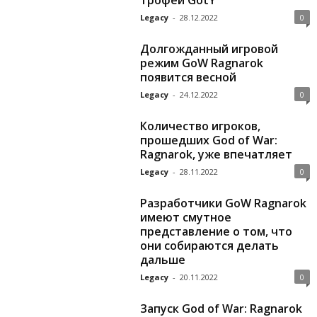
трофеи GotY
Legacy
-
28.12.2022
0
Долгожданный игровой
режим GoW Ragnarok
появится весной
Legacy
-
24.12.2022
0
Количество игроков,
прошедших God of War:
Ragnarok, уже впечатляет
Legacy
-
28.11.2022
0
Разработчики GoW Ragnarok
имеют смутное
представление о том, что
они собираются делать
дальше
Legacy
-
20.11.2022
0
Запуск God of War: Ragnarok