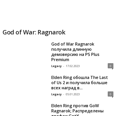
o
r
t
God of War: Ragnarok
.
God of War Ragnarok
получила длинную
c
демоверсию на PS Plus
Premium
o
Legacy
-
17.02.2023
0
m
Elden Ring обошла The Last
of Us 2 и получила больше
всех наград в...
Legacy
-
05.01.2023
0
Elden Ring против GoW
Ragnarok; Распределены