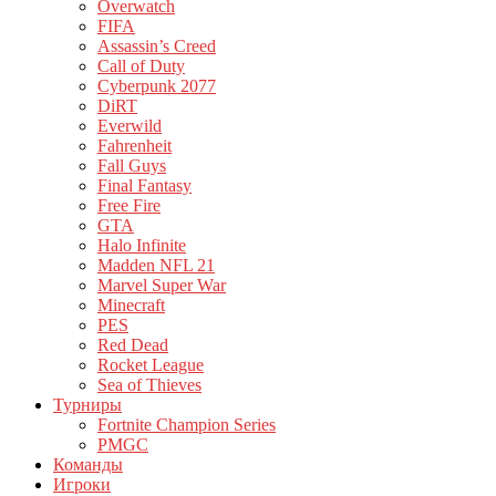
Overwatch
FIFA
Assassin’s Creed
Call of Duty
Cyberpunk 2077
DiRT
Everwild
Fahrenheit
Fall Guys
Final Fantasy
Free Fire
GTA
Halo Infinite
Madden NFL 21
Marvel Super War
Minecraft
PES
Red Dead
Rocket League
Sea of Thieves
Турниры
Fortnite Champion Series
PMGC
Команды
Игроки