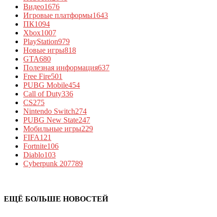
Видео
1676
Игровые платформы
1643
ПК
1094
Xbox
1007
PlayStation
979
Новые игры
818
GTA
680
Полезная информация
637
Free Fire
501
PUBG Mobile
454
Call of Duty
336
CS
275
Nintendo Switch
274
PUBG New State
247
Мобильные игры
229
FIFA
121
Fortnite
106
Diablo
103
Cyberpunk 2077
89
ЕЩЁ БОЛЬШЕ НОВОСТЕЙ