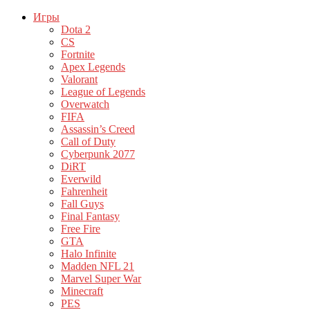
Игры
Dota 2
CS
Fortnite
Apex Legends
Valorant
League of Legends
Overwatch
FIFA
Assassin’s Creed
Call of Duty
Cyberpunk 2077
DiRT
Everwild
Fahrenheit
Fall Guys
Final Fantasy
Free Fire
GTA
Halo Infinite
Madden NFL 21
Marvel Super War
Minecraft
PES