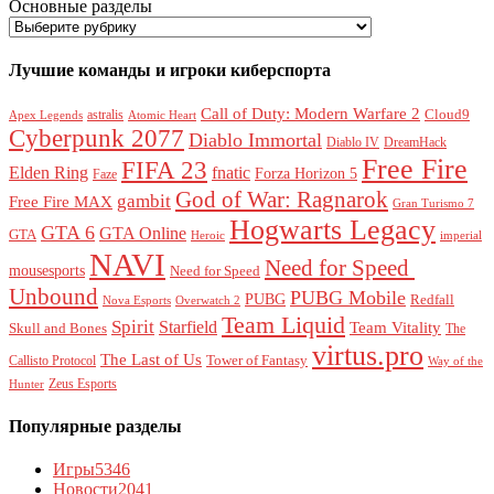
Основные разделы
Лучшие команды и игроки киберспорта
Call of Duty: Modern Warfare 2
Cloud9
astralis
Apex Legends
Atomic Heart
Cyberpunk 2077
Diablo Immortal
Diablo IV
DreamHack
Free Fire
FIFA 23
Elden Ring
fnatic
Forza Horizon 5
Faze
God of War: Ragnarok
gambit
Free Fire MAX
Gran Turismo 7
Hogwarts Legacy
GTA 6
GTA Online
GTA
Heroic
imperial
NAVI
Need for Speed ​​
mousesports
Need for Speed
Unbound
PUBG Mobile
PUBG
Redfall
Nova Esports
Overwatch 2
Team Liquid
Spirit
Starfield
Team Vitality
Skull and Bones
The
virtus.pro
The Last of Us
Tower of Fantasy
Callisto Protocol
Way of the
Zeus Esports
Hunter
Популярные разделы
Игры
5346
Новости
2041