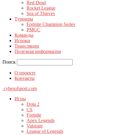
Red Dead
Rocket League
Sea of Thieves
Турниры
Fortnite Champion Series
PMGC
Команды
Игроки
Трансляции
Полезная информация
Поиск
О проекте
Контакты
cyberofsport.com
Игры
Dota 2
CS
Fortnite
Apex Legends
Valorant
League of Legends