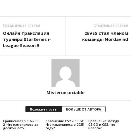
Предыдущая статья
Следующая статья
Онлайн трансляция
zEVES стал членом
турнира StarSeries i-
команды Nordavind
League Season 5
Misterunsociable
Похожие посты
БОЛЬШЕ ОТ АВТОРА
Сравнение CS 1.6 и CS
Сравнение CS2 и CS:GO:
Сравнение между
2. Что изменилось за
Что изменилось в 2025
CS:GO и CS2: что
десятки лет?
году?
нового?