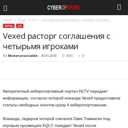
Домой
Игры
CS
Vexed расторг соглашения с четырьмя игроками
c
ИГРЫ
CS
Vexed расторг соглашения с
y
четырьмя игроками
b
По
Misterunsociable
-
30.05.2018
1051
0
e
r
o
Авторитетный киберспортивный портал HLTV передает
f
информацию, согласно которой команда Vexed предоставила
статусы свободных агентов сразу 4 киберспортсменам.
s
Команда, лидером которой считался Овик Товмасян под
p
игровым прозвищем KQLY, покидает Vexed после