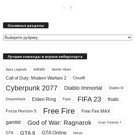
Основные разделы
О
с
н
Лучшие команды и игроки киберспорта
о
в
astralis
н
Apex Legends
Atomic Heart
ы
Call of Duty: Modern Warfare 2
Cloud9
е
Cyberpunk 2077
Diablo Immortal
Diablo IV
р
а
FIFA 23
Elden Ring
fnatic
DreamHack
Faze
з
д
Free Fire
Free Fire MAX
Forza Horizon 5
е
л
God of War: Ragnarok
gambit
Gran Turismo 7
ы
GTA 6
GTA Online
GTA
Heroic