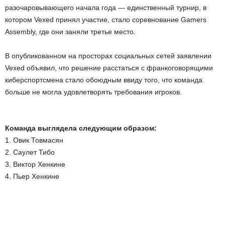
разочаровывающего начала года — единственный турнир, в
o
котором Vexed принял участие, стало соревнование Gamers
Assembly, где они заняли третье место.
r
t
В опубликованном на просторах социальных сетей заявлении
Vexed объявил, что решение расстаться с франкоговорящими
.
киберспортсмена стало обоюдным ввиду того, что команда
больше не могла удовлетворять требования игроков.
c
o
Команда выглядела следующим образом:
1. Овик Товмасян
m
2. Саулет Тибо
3. Виктор Хенкине
4. Пьер Хенкине