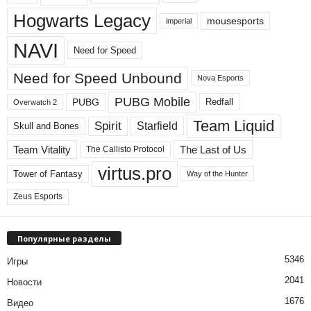
Hogwarts Legacy
mousesports
imperial
NAVI
Need for Speed
Need for Speed ​​Unbound
Nova Esports
PUBG Mobile
PUBG
Redfall
Overwatch 2
Team Liquid
Spirit
Starfield
Skull and Bones
Team Vitality
The Last of Us
The Callisto Protocol
virtus.pro
Tower of Fantasy
Way of the Hunter
Zeus Esports
Популярные разделы
5346
Игры
2041
Новости
1676
Видео