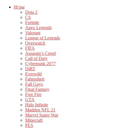
Игры
Dota 2
CS
Fortnite
Apex Legends
Valorant
League of Legends
Overwatch
FIFA
Assassin’s Creed
Call of Duty
Cyberpunk 2077
DiRT
Everwild
Fahrenheit
Fall Guys
Final Fantasy
Free Fire
GTA
Halo Infinite
Madden NFL 21
Marvel Super War
Minecraft
PES