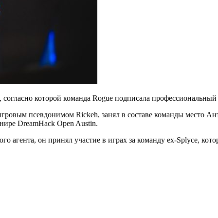
 согласно которой команда Rogue подписала профессиональный
 игровым псевдонимом Rickeh, занял в составе команды место 
нире DreamHack Open Austin.
го агента, он принял участие в играх за команду ex-Splyce, кото