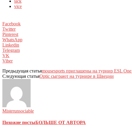
sick
vice
Facebook
Twitter
Pinterest
WhatsApp
Linkedin
Telegram
VK
Viber
Предыдущая статья
mousesports приглашены на турнир ESL One
Следующая статья
Optic сыграют на турнире в Швеции
Misterunsociable
Похожие посты
БОЛЬШЕ ОТ АВТОРА