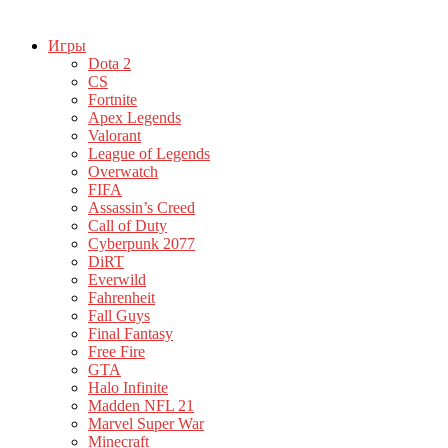
Игры
Dota 2
CS
Fortnite
Apex Legends
Valorant
League of Legends
Overwatch
FIFA
Assassin’s Creed
Call of Duty
Cyberpunk 2077
DiRT
Everwild
Fahrenheit
Fall Guys
Final Fantasy
Free Fire
GTA
Halo Infinite
Madden NFL 21
Marvel Super War
Minecraft