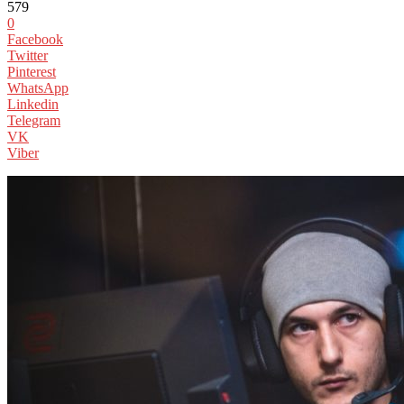
579
0
Facebook
Twitter
Pinterest
WhatsApp
Linkedin
Telegram
VK
Viber