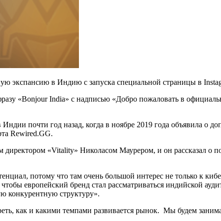
ную экспансию в Индию с запуска специальной страницы в Instag
разу «Bonjour India» с надписью «Добро пожаловать в официальны
в Индии почти год назад, когда в ноябре 2019 года объявила о 
рта Rewired.GG.
ым директором «Vitality» Николасом Маурером, и он рассказал о 
нциал, потому что там очень большой интерес не только к кибер
я, чтобы европейский бренд стал рассматриваться индийской ауд
ую конкурентную структуру».
еть, как и какими темпами развивается рынок. Мы будем занимат