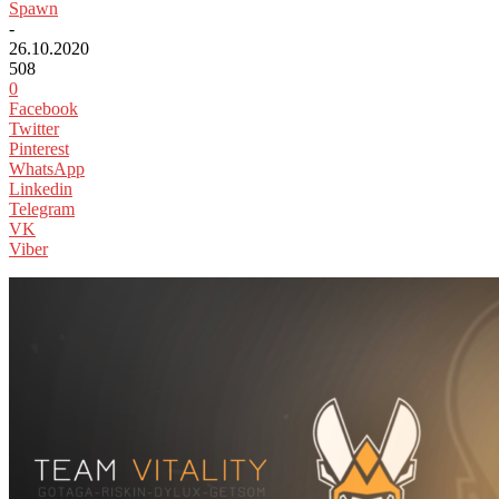
Spawn
-
26.10.2020
508
0
Facebook
Twitter
Pinterest
WhatsApp
Linkedin
Telegram
VK
Viber