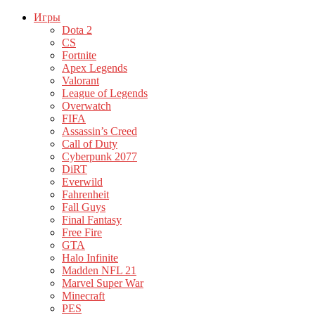
Игры
Dota 2
CS
Fortnite
Apex Legends
Valorant
League of Legends
Overwatch
FIFA
Assassin’s Creed
Call of Duty
Cyberpunk 2077
DiRT
Everwild
Fahrenheit
Fall Guys
Final Fantasy
Free Fire
GTA
Halo Infinite
Madden NFL 21
Marvel Super War
Minecraft
PES