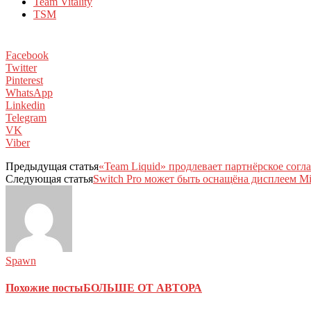
Team Vitality
TSM
Facebook
Twitter
Pinterest
WhatsApp
Linkedin
Telegram
VK
Viber
Предыдущая статья
«Team Liquid» продлевает партнёрское согла
Следующая статья
Switch Pro может быть оснащёна дисплеем M
Spawn
Похожие посты
БОЛЬШЕ ОТ АВТОРА