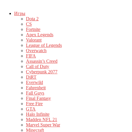
Игры
Dota 2
CS
Fortnite
Apex Legends
Valorant
League of Legends
Overwatch
FIFA
Assassin’s Creed
Call of Duty
Cyberpunk 2077
DiRT
Everwild
Fahrenheit
Fall Guys
Final Fantasy
Free Fire
GTA
Halo Infinite
Madden NFL 21
Marvel Super War
Minecraft