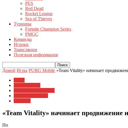
PES
Red Dead
Rocket League
Sea of Thieves
Турниры
Fortnite Champion Series
PMGC
Команды
Игроки
Трансляции
Полезная информация
Домой
Игры
PUBG Mobile
«Team Vitality» начинает продвиже
Игры
PUBG Mobile
Игровые платформы
Мобильные игры
Новости
«Team Vitality» начинает продвижение
По