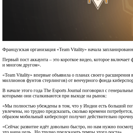
Французская организация «Team Vitality» начала запланирован
Первый пост аккаунта – это короткое видео, которое включает ф
и многом другом».
«Team Vitality» впервые объявила о планах своего расширения 
миллионов фунтов стерлингов) от венчурного фонда киберспо
В начале этого года The Esports Journal поговорил с генеральн
которыми они сталкиваются при выходе на рынок:
«Мы полностью убеждены в том, что у Индии есть большой поте
увлечены, но трудно предсказать, сколько времени потребуетс
образом мобильный киберспорт получит действительно прочн
«Сейчас развитие идёт довольно быстро, но нам нужно посмотр
это наша цель. Но трудно предсказать темпы этого роста».