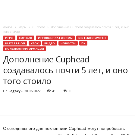
o
r
Домой
Игры
Cuphead
Дополнение Cuphead создавалось почти 5 лет, и оно
того стоило
t
ИГРЫ
CUPHEAD
ИГРОВЫЕ ПЛАТФОРМЫ
NINTENDO SWITCH
PLAYSTATION
XBOX
ВИДЕО
НОВОСТИ
ПК
.
ПОЛЕЗНАЯ ИНФОРМАЦИЯ
Дополнение Cuphead
c
создавалось почти 5 лет, и оно
o
того стоило
m
По
Legacy
-
30.06.2022
410
0
С сегодняшнего дня поклонники Cuphead могут попробовать