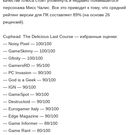
качестве плюса стоит упомянуть и недавно появившегося
персонажа Мисс Чалис. Все это приводит к тому, что средний
рейтинг версии для ПК составляет 89% (на основе 26
рецензий).
Cuphead: The Delicious Last Course — избранные оценки:
— Noisy Pixel — 100/100
— GameSkinny — 100/100
— Gfinity — 100/100
— GamersRD — 95/100
— PC Invasion — 90/100
— God is a Geek — 90/100
— IGN — 90/100
— GameSpot — 90/100
— Destructoid — 90/100
— Eurogamer Italy — 90/100
— Edge Magazine — 90/100
— Game Informer — 88/100
— Game Rant — 80/100