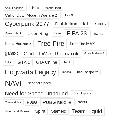
в
astralis
н
Apex Legends
Atomic Heart
ы
Call of Duty: Modern Warfare 2
Cloud9
е
Cyberpunk 2077
Diablo Immortal
Diablo IV
р
а
FIFA 23
Elden Ring
fnatic
DreamHack
Faze
з
д
Free Fire
Free Fire MAX
Forza Horizon 5
е
л
God of War: Ragnarok
gambit
Gran Turismo 7
ы
GTA 6
GTA Online
GTA
Heroic
Hogwarts Legacy
mousesports
imperial
NAVI
Need for Speed
Need for Speed ​​Unbound
Nova Esports
PUBG Mobile
PUBG
Redfall
Overwatch 2
Team Liquid
Spirit
Starfield
Skull and Bones