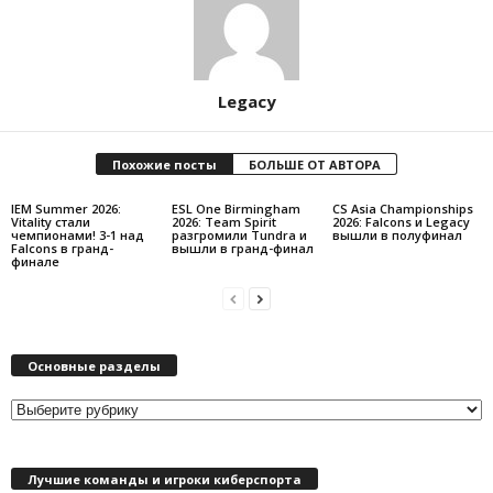
Legacy
Похожие посты
БОЛЬШЕ ОТ АВТОРА
IEM Summer 2026:
ESL One Birmingham
CS Asia Championships
Vitality стали
2026: Team Spirit
2026: Falcons и Legacy
чемпионами! 3-1 над
разгромили Tundra и
вышли в полуфинал
Falcons в гранд-
вышли в гранд-финал
финале
Основные разделы
О
с
н
Лучшие команды и игроки киберспорта
о