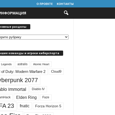
О ПРОЕКТЕ
КОНТАКТЫ
 ИНФОРМАЦИЯ
новные разделы
чшие команды и игроки киберспорта
astralis
 Legends
Atomic Heart
l of Duty: Modern Warfare 2
Cloud9
yberpunk 2077
ablo Immortal
Diablo IV
Elden Ring
amHack
Faze
FA 23
fnatic
Forza Horizon 5