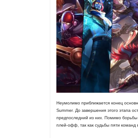
r
t
.
c
o
m
Неумолимо приближается конец основно
Summer. До завершения этого этапа ост
предпоследний из них. Помимо борьбы 
плей-офф, так как судьбы пяти команд 