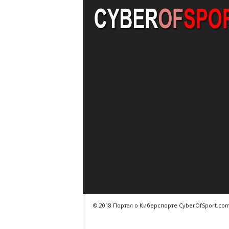
© 2018 Портал о Киберспорте CyberOfSport.co