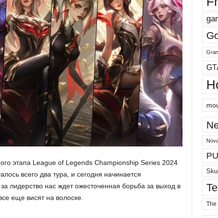
Fr
ga
Go
Gran
GT
H
mou
Ne
Nova
PU
го этапа League of Legends Championship Series 2024
Sku
алось всего два тура, и сегодня начинается
Te
за лидерство нас ждет ожесточенная борьба за выход в
все еще висят на волоске.
The 