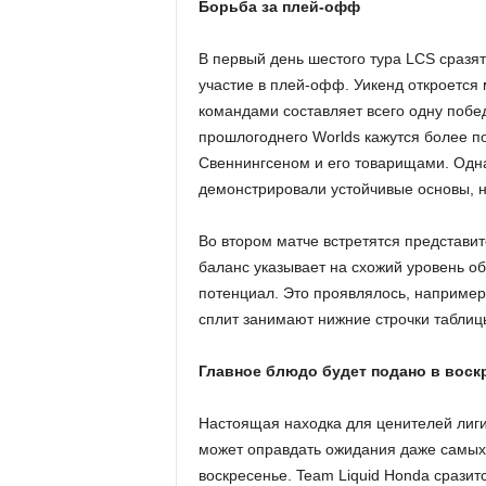
Борьба за плей-офф
В первый день шестого тура LCS сразя
участие в плей-офф. Уикенд откроется 
командами составляет всего одну побе
прошлогоднего Worlds кажутся более 
Свеннингсеном и его товарищами. Одна
демонстрировали устойчивые основы, 
Во втором матче встретятся представите
баланс указывает на схожий уровень об
потенциал. Это проявлялось, например,
сплит занимают нижние строчки таблиц
Главное блюдо будет подано в воск
Настоящая находка для ценителей лиги и
может оправдать ожидания даже самых 
воскресенье. Team Liquid Honda сразитс