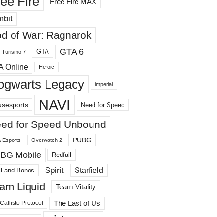
ee Fire
Free Fire MAX
mbit
d of War: Ragnarok
GTA 6
GTA
 Turismo 7
A Online
Heroic
ogwarts Legacy
imperial
NAVI
sesports
Need for Speed
ed for Speed ​​Unbound
PUBG
 Esports
Overwatch 2
BG Mobile
Redfall
Spirit
Starfield
ll and Bones
am Liquid
Team Vitality
The Last of Us
Callisto Protocol