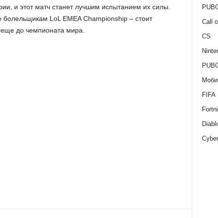
ии, и этот матч станет лучшим испытанием их силы.
PUBG
е болельщикам LoL EMEA Championship – стоит
Call 
 еще до чемпионата мира.
CS
Ninte
PUBG
Моби
FIFA
Fortni
Diabl
Cybe