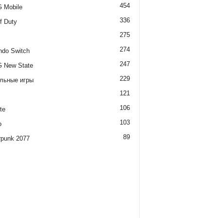
454
 Mobile
336
of Duty
275
274
ndo Switch
247
 New State
229
льные игры
121
106
te
103
o
89
rpunk 2077