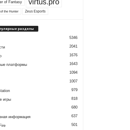
virtus.pro
er of Fantasy
Zeus Esports
of the Hunter
пулярные разделы
5346
2041
сти
1676
о
1643
вые платформы
1094
1007
979
tation
818
е игры
680
637
зная информация
501
Fire