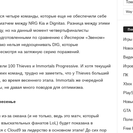
Tow
Way 
тся четыре команды, которые еще не обеспечили себе
матчем между NRG Kia и Dignitas. Разница между этими
По
ду, но на данный момент четвертьфиналисты
подготовленными по сравнению с Йеспером «Звеном»
Игры
ко нельзя недооценивать DIG, которые
Ново
несмотря на затяжную серию поражений.
Виде
ли 100 Thieves и Immortals Progressive. И хотя текущий
Игро
еих команд, трудно не заметить, что у Thieves больший
ПК
 во время весеннего этапа. Immortals же очередной
Xbox
ы, не давая много поводов для оптимизма.
PlayS
ресенье
Новы
GTA
з-за океана (и не только, ведь это матч, который
Поле
взыскательных фанатов LoL) будет показана в
Free 
я с Cloud9 за лидерство в основном этапе! До сих пор