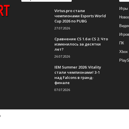
Игры
Virtus.pro стали
чемпионами Esports World
Ново
Cup 2026 по PUBG
Виде
27.07.2026
Игро
Сравнение CS 1.6 и CS 2. Что
ПК
изменилось за десятки
лет?
Xbox
26.07.2026
PlayS
IEM Summer 2026: Vitality
стали чемпионами! 3-1
над Falcons в гранд-
финале
07.07.2026
m