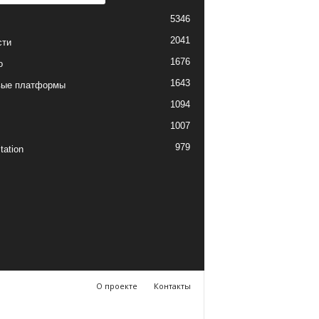
5346
2041
сти
1676
о
1643
вые платформы
1094
1007
979
tation
О проекте
Контакты