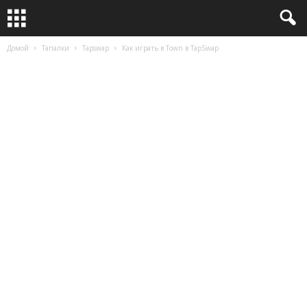
Домой
Тапалки
Tapswap
Как играть в Town в TapSwap
c
y
b
e
r
o
f
s
p