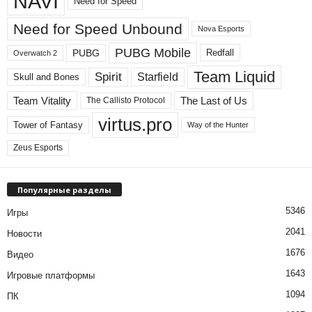
NAVI
Need for Speed
Need for Speed ​​Unbound
Nova Esports
PUBG Mobile
PUBG
Redfall
Overwatch 2
Team Liquid
Spirit
Starfield
Skull and Bones
Team Vitality
The Last of Us
The Callisto Protocol
virtus.pro
Tower of Fantasy
Way of the Hunter
Zeus Esports
Популярные разделы
5346
Игры
2041
Новости
1676
Видео
1643
Игровые платформы
1094
ПК