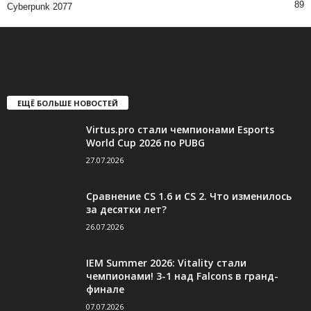
89
Cyberpunk 2077
ЕЩЁ БОЛЬШЕ НОВОСТЕЙ
Virtus.pro стали чемпионами Esports
World Cup 2026 по PUBG
27.07.2026
Сравнение CS 1.6 и CS 2. Что изменилось
за десятки лет?
26.07.2026
IEM Summer 2026: Vitality стали
чемпионами! 3-1 над Falcons в гранд-
финале
07.07.2026