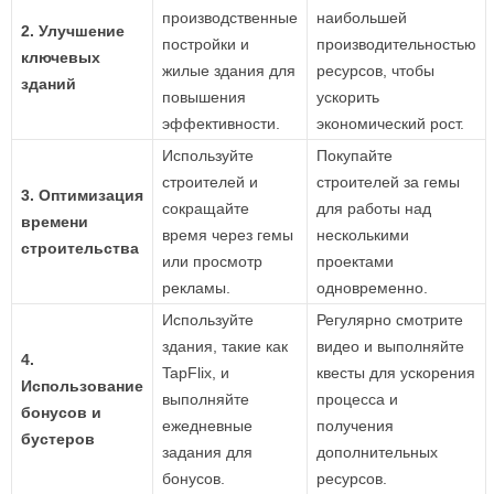
производственные
наибольшей
2. Улучшение
постройки и
производительностью
ключевых
жилые здания для
ресурсов, чтобы
зданий
повышения
ускорить
эффективности.
экономический рост.
Используйте
Покупайте
строителей и
строителей за гемы
3. Оптимизация
сокращайте
для работы над
времени
время через гемы
несколькими
строительства
или просмотр
проектами
рекламы.
одновременно.
Используйте
Регулярно смотрите
здания, такие как
видео и выполняйте
4.
TapFlix, и
квесты для ускорения
Использование
выполняйте
процесса и
бонусов и
ежедневные
получения
бустеров
задания для
дополнительных
бонусов.
ресурсов.