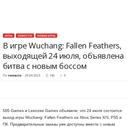
o
r
t
ИГРЫ
НОВОСТИ
НОВЫЕ ИГРЫ
В игре Wuchang: Fallen Feathers,
.
выходящей 24 июля, объявлена
c
битва с новым боссом
o
По
romario
-
29.04.2025
160
0
m
505 Games и Leenzee Games объявили, что 24 июля состоится
выход игры Wuchang: Fallen Feathers на Xbox Series X/S, PS5 и
ПК. Предварительные заказы уже доступны вместе с новым