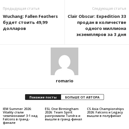
Предыдущая статья
Следующая статья
Wuchang: Fallen Feathers
Clair Obscur: Expedition 33
будет стоить 49,99
продан в количестве
долларов
одного миллиона
экземпляров за 3 дня
romario
Похожие посты
БОЛЬШЕ ОТ АВТОРА
IEM Summer 2026:
ESL One Birmingham
CS Asia Championships
Vitality стали
2026: Team Spirit
2026: Falcons и Legacy
чемпионами! 3-1 над
разгромили Tundra и
вышли в полуфинал
Falcons в гранд-
вышли в гранд-финал
финале