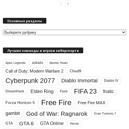
Основные разделы
О
с
н
Лучшие команды и игроки киберспорта
о
в
astralis
н
Apex Legends
Atomic Heart
ы
Call of Duty: Modern Warfare 2
Cloud9
е
Cyberpunk 2077
Diablo Immortal
Diablo IV
р
а
FIFA 23
Elden Ring
fnatic
DreamHack
Faze
з
д
Free Fire
Free Fire MAX
Forza Horizon 5
е
л
God of War: Ragnarok
gambit
Gran Turismo 7
ы
GTA 6
GTA Online
GTA
Heroic