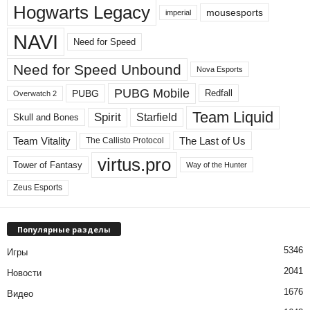
Hogwarts Legacy
mousesports
imperial
NAVI
Need for Speed
Need for Speed ​​Unbound
Nova Esports
PUBG Mobile
PUBG
Redfall
Overwatch 2
Team Liquid
Spirit
Starfield
Skull and Bones
Team Vitality
The Last of Us
The Callisto Protocol
virtus.pro
Tower of Fantasy
Way of the Hunter
Zeus Esports
Популярные разделы
5346
Игры
2041
Новости
1676
Видео