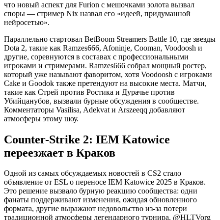
что новый аспект для Furion с мешочками золота вызвал
споры — стример Nix назвал его «идеей, придуманной
нейросетью».
Параллельно стартовал BetBoom Streamers Battle 10, где звезды
Dota 2, такие как Ramzes666, Afoninje, Cooman, Voodoosh и
другие, соревнуются в составах с профессиональными
игроками и стримерами. Ramzes666 собрал мощный ростер,
который уже называют фаворитом, хотя Voodoosh с игроками
Cake и Goodok также претендуют на высокие места. Матчи,
такие как Стрей против Ростика и Дурачье против
Убийцанубов, вызвали бурные обсуждения в сообществе.
Комментаторы Vasilisa, Adekvat и Arszeeqq добавляют
атмосферы этому шоу.
Counter-Strike 2: IEM Katowice
переезжает в Краков
Одной из самых обсуждаемых новостей в CS2 стало
объявление от ESL о переносе IEM Katowice 2025 в Краков.
Это решение вызвало бурную реакцию сообщества: одни
фанаты поддерживают изменения, ожидая обновленного
формата, другие выражают недовольство из-за потери
традиционной атмосферы легендарного турнира. @HLTVorg