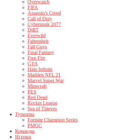
Overwatch
FIFA
Assassin’s Creed
Call of Duty
Cyberpunk 2077
DiRT
Everwild
Fahrenheit
Fall Guys
Final Fantasy
Free Fire
GTA
Halo Infinite
Madden NFL 21
Marvel Super War
Minecraft
PES
Red Dead
Rocket League
Sea of Thieves
Турниры
Fortnite Champion Series
PMGC
Команды
Игроки