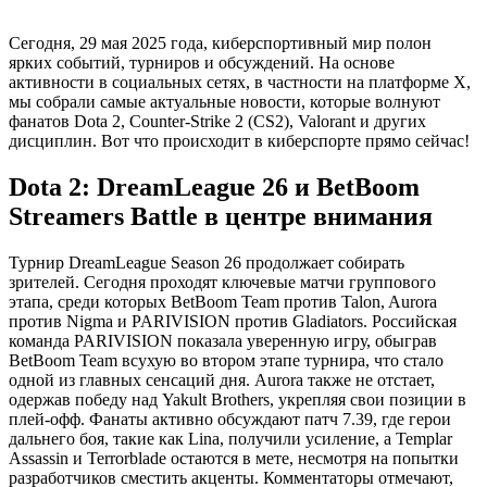
Сегодня, 29 мая 2025 года, киберспортивный мир полон
ярких событий, турниров и обсуждений. На основе
активности в социальных сетях, в частности на платформе X,
мы собрали самые актуальные новости, которые волнуют
фанатов Dota 2, Counter-Strike 2 (CS2), Valorant и других
дисциплин. Вот что происходит в киберспорте прямо сейчас!
Dota 2: DreamLeague 26 и BetBoom
Streamers Battle в центре внимания
Турнир DreamLeague Season 26 продолжает собирать
зрителей. Сегодня проходят ключевые матчи группового
этапа, среди которых BetBoom Team против Talon, Aurora
против Nigma и PARIVISION против Gladiators. Российская
команда PARIVISION показала уверенную игру, обыграв
BetBoom Team всухую во втором этапе турнира, что стало
одной из главных сенсаций дня. Aurora также не отстает,
одержав победу над Yakult Brothers, укрепляя свои позиции в
плей-офф. Фанаты активно обсуждают патч 7.39, где герои
дальнего боя, такие как Lina, получили усиление, а Templar
Assassin и Terrorblade остаются в мете, несмотря на попытки
разработчиков сместить акценты. Комментаторы отмечают,