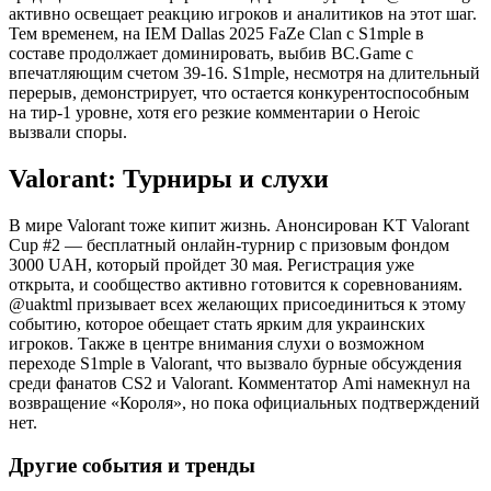
активно освещает реакцию игроков и аналитиков на этот шаг.
Тем временем, на IEM Dallas 2025 FaZe Clan с S1mple в
составе продолжает доминировать, выбив BC.Game с
впечатляющим счетом 39-16. S1mple, несмотря на длительный
перерыв, демонстрирует, что остается конкурентоспособным
на тир-1 уровне, хотя его резкие комментарии о Heroic
вызвали споры.
Valorant: Турниры и слухи
В мире Valorant тоже кипит жизнь. Анонсирован KT Valorant
Cup #2 — бесплатный онлайн-турнир с призовым фондом
3000 UAH, который пройдет 30 мая. Регистрация уже
открыта, и сообщество активно готовится к соревнованиям.
@uaktml призывает всех желающих присоединиться к этому
событию, которое обещает стать ярким для украинских
игроков. Также в центре внимания слухи о возможном
переходе S1mple в Valorant, что вызвало бурные обсуждения
среди фанатов CS2 и Valorant. Комментатор Ami намекнул на
возвращение «Короля», но пока официальных подтверждений
нет.
Другие события и тренды