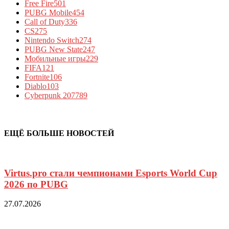
Free Fire
501
PUBG Mobile
454
Call of Duty
336
CS
275
Nintendo Switch
274
PUBG New State
247
Мобильные игры
229
FIFA
121
Fortnite
106
Diablo
103
Cyberpunk 2077
89
ЕЩЁ БОЛЬШЕ НОВОСТЕЙ
Virtus.pro стали чемпионами Esports World Cup
2026 по PUBG
27.07.2026