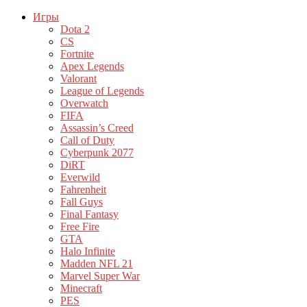
Игры
Dota 2
CS
Fortnite
Apex Legends
Valorant
League of Legends
Overwatch
FIFA
Assassin’s Creed
Call of Duty
Cyberpunk 2077
DiRT
Everwild
Fahrenheit
Fall Guys
Final Fantasy
Free Fire
GTA
Halo Infinite
Madden NFL 21
Marvel Super War
Minecraft
PES