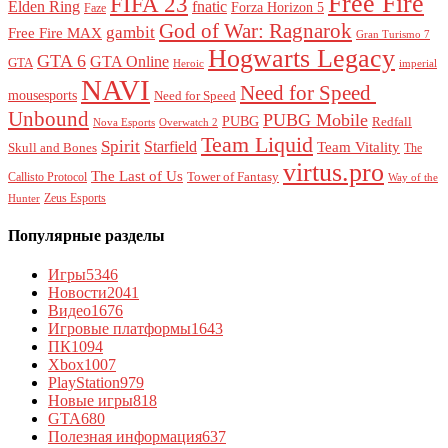
Free Fire
FIFA 23
Elden Ring
fnatic
Forza Horizon 5
Faze
God of War: Ragnarok
gambit
Free Fire MAX
Gran Turismo 7
Hogwarts Legacy
GTA 6
GTA Online
GTA
Heroic
imperial
NAVI
Need for Speed ​​
mousesports
Need for Speed
Unbound
PUBG Mobile
PUBG
Redfall
Nova Esports
Overwatch 2
Team Liquid
Spirit
Starfield
Team Vitality
Skull and Bones
The
virtus.pro
The Last of Us
Tower of Fantasy
Callisto Protocol
Way of the
Zeus Esports
Hunter
Популярные разделы
Игры
5346
Новости
2041
Видео
1676
Игровые платформы
1643
ПК
1094
Xbox
1007
PlayStation
979
Новые игры
818
GTA
680
Полезная информация
637