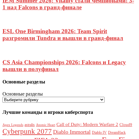
IEM Summer 2026: Vitality стали чемпионами! 3-
1 над Falcons в гранд-финале
ESL One Birmingham 2026: Team Spirit
разгромили Tundra и вышли в гранд-финал
CS Asia Championships 2026: Falcons и Legacy
вышли в полуфинал
Основные разделы
Основные разделы
Лучшие команды и игроки киберспорта
Call of Duty: Modern Warfare 2
Cloud9
astralis
Apex Legends
Atomic Heart
Cyberpunk 2077
Diablo Immortal
Diablo IV
DreamHack