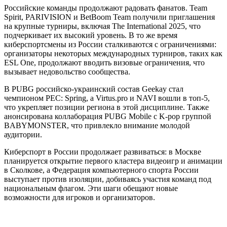
Российские команды продолжают радовать фанатов. Team
Spirit, PARIVISION и BetBoom Team получили приглашения
на крупные турниры, включая The International 2025, что
подчеркивает их высокий уровень. В то же время
киберспортсмены из России сталкиваются с ограничениями:
организаторы некоторых международных турниров, таких как
ESL One, продолжают вводить визовые ограничения, что
вызывает недовольство сообщества.
В PUBG российско-украинский состав Geekay стал
чемпионом PEC: Spring, а Virtus.pro и NAVI вошли в топ-5,
что укрепляет позиции региона в этой дисциплине. Также
анонсирована коллаборация PUBG Mobile с K-pop группой
BABYMONSTER, что привлекло внимание молодой
аудитории.
Киберспорт в России продолжает развиваться: в Москве
планируется открытие первого кластера видеоигр и анимации
в Сколкове, а Федерация компьютерного спорта России
выступает против изоляции, добиваясь участия команд под
национальным флагом. Эти шаги обещают новые
возможности для игроков и организаторов.