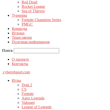
Red Dead
Rocket League
Sea of Thieves
Турниры
Fortnite Champion Series
PMGC
Команды
Игроки
Трансляции
Полезная информация
Поиск
О проекте
Контакты
cyberofsport.com
Игры
Dota 2
CS
Fortnite
Apex Legends
Valorant
League of Legends