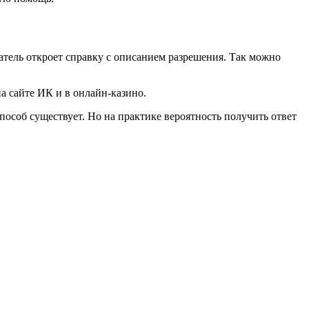
атель откроет справку с описанием разрешения. Так можно
а сайте ИК и в онлайн-казино.
особ существует. Но на практике вероятность получить ответ