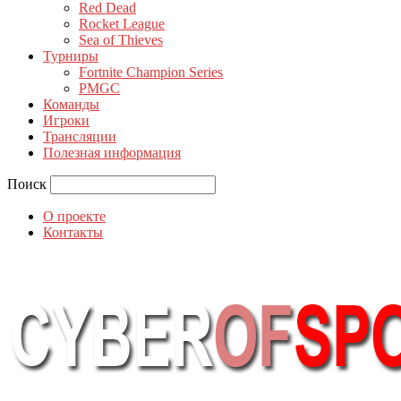
Red Dead
Rocket League
Sea of Thieves
Турниры
Fortnite Champion Series
PMGC
Команды
Игроки
Трансляции
Полезная информация
Поиск
О проекте
Контакты