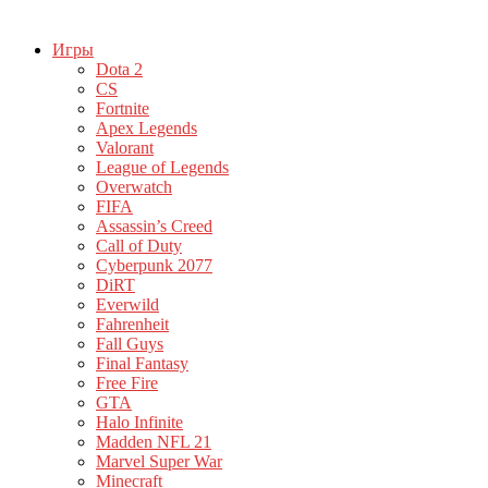
Игры
Dota 2
CS
Fortnite
Apex Legends
Valorant
League of Legends
Overwatch
FIFA
Assassin’s Creed
Call of Duty
Cyberpunk 2077
DiRT
Everwild
Fahrenheit
Fall Guys
Final Fantasy
Free Fire
GTA
Halo Infinite
Madden NFL 21
Marvel Super War
Minecraft