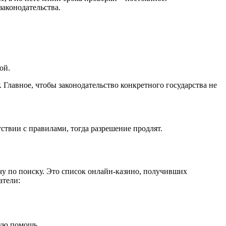
законодательства.
ой.
 Главное, чтобы законодательство конкретного государства не
тствии с правилами, тогда разрешение продлят.
чу по поиску. Это список онлайн-казино, получивших
атели:
ную помощь.