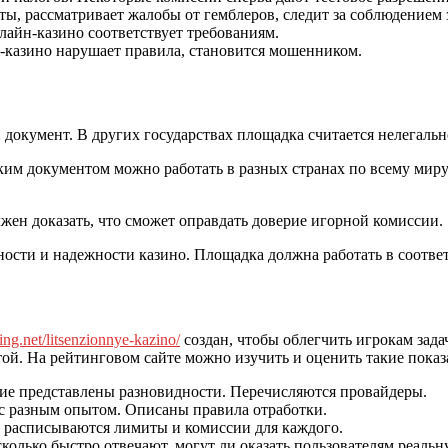
еты, рассматривает жалобы от гемблеров, следит за соблюдением 
лайн-казино соответствует требованиям.
-казино нарушает правила, становится мошенником.
документ. В других государствах площадка считается нелегальн
ким документом можно работать в разных странах по всему миру.
лжен доказать, что сможет оправдать доверие игорной комиссии.
стности и надежности казино. Площадка должна работать в соотве
ing.net/litsenzionnye-kazino/
создан, чтобы облегчить игрокам зада
ой. На рейтинговом сайте можно изучить и оценить такие показ
кие представлены разновидности. Перечисляются провайдеры.
с разным опытом. Описаны правила отработки.
, расписываются лимиты и комиссии для каждого.
колько быстро отвечают, могут ли оказать пользователям реаль