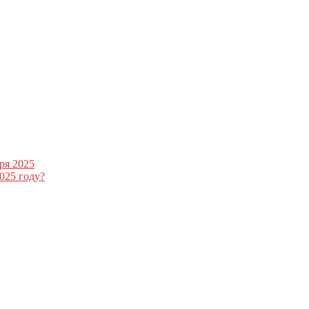
ря 2025
025 году?