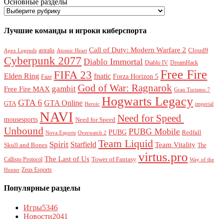
Основные разделы
Лучшие команды и игроки киберспорта
Call of Duty: Modern Warfare 2
Cloud9
astralis
Apex Legends
Atomic Heart
Cyberpunk 2077
Diablo Immortal
Diablo IV
DreamHack
Free Fire
FIFA 23
Elden Ring
fnatic
Forza Horizon 5
Faze
God of War: Ragnarok
gambit
Free Fire MAX
Gran Turismo 7
Hogwarts Legacy
GTA 6
GTA Online
GTA
Heroic
imperial
NAVI
Need for Speed ​​
mousesports
Need for Speed
Unbound
PUBG Mobile
PUBG
Redfall
Nova Esports
Overwatch 2
Team Liquid
Spirit
Starfield
Team Vitality
Skull and Bones
The
virtus.pro
The Last of Us
Tower of Fantasy
Callisto Protocol
Way of the
Zeus Esports
Hunter
Популярные разделы
Игры
5346
Новости
2041