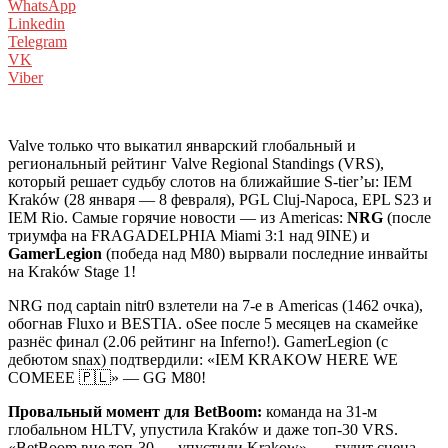
WhatsApp
Linkedin
Telegram
VK
Viber
Valve только что выкатил январский глобальный и
региональный рейтинг Valve Regional Standings (VRS),
который решает судьбу слотов на ближайшие S-tier’ы: IEM
Kraków (28 января — 8 февраля), PGL Cluj-Napoca, EPL S23 и
IEM Rio. Самые горячие новости — из Americas:
NRG
(после
триумфа на FRAGADELPHIA Miami 3:1 над 9INE) и
GamerLegion
(победа над M80) вырвали последние инвайты
на Kraków Stage 1!
NRG под captain nitr0 взлетели на 7-е в Americas (1462 очка),
обогнав Fluxo и BESTIA. oSee после 5 месяцев на скамейке
разнёс финал (2.06 рейтинг на Inferno!). GamerLegion (с
дебютом snax) подтвердили: «IEM KRAKOW HERE WE
COMEEE 🇵🇱» — GG M80!
Провальный момент для BetBoom:
команда на 31-м
глобальном HLTV, упустила Kraków и даже топ-30 VRS.
«BetBoom вне топ-30 — упустили Krakow», — гудит сцена.