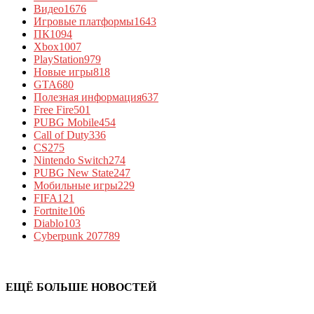
Видео
1676
Игровые платформы
1643
ПК
1094
Xbox
1007
PlayStation
979
Новые игры
818
GTA
680
Полезная информация
637
Free Fire
501
PUBG Mobile
454
Call of Duty
336
CS
275
Nintendo Switch
274
PUBG New State
247
Мобильные игры
229
FIFA
121
Fortnite
106
Diablo
103
Cyberpunk 2077
89
ЕЩЁ БОЛЬШЕ НОВОСТЕЙ