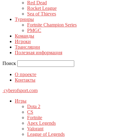
Red Dead
Rocket League
Sea of Thieves
Турниры
Fortnite Champion Series
PMGC
Команды
Игроки
Трансляции
Полезная информация
Поиск
О проекте
Контакты
cyberofsport.com
Игры
Dota 2
CS
Fortnite
Apex Legends
Valorant
League of Legends