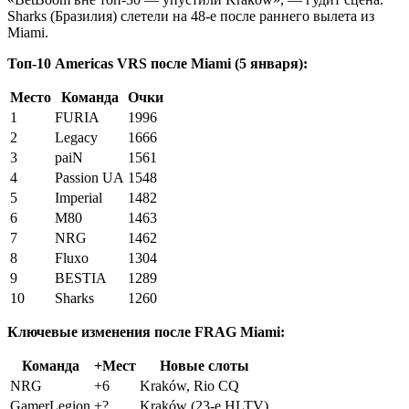
Sharks (Бразилия) слетели на 48-е после раннего вылета из
Miami.
Топ-10 Americas VRS после Miami (5 января):
Место
Команда
Очки
1
FURIA
1996
2
Legacy
1666
3
paiN
1561
4
Passion UA
1548
5
Imperial
1482
6
M80
1463
7
NRG
1462
8
Fluxo
1304
9
BESTIA
1289
10
Sharks
1260
Ключевые изменения после FRAG Miami:
Команда
+Мест
Новые слоты
NRG
+6
Kraków, Rio CQ
GamerLegion
+?
Kraków (23-е HLTV)