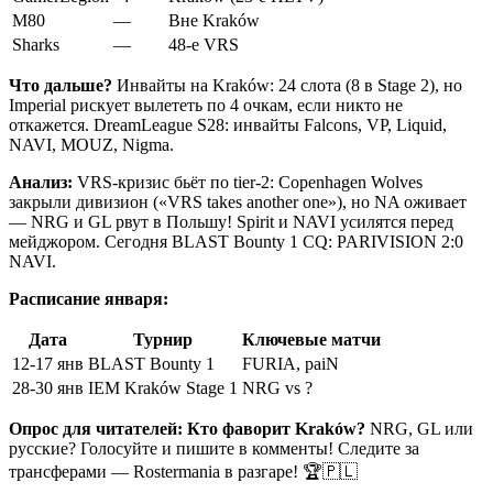
M80
—
Вне Kraków
Sharks
—
48-е VRS
Что дальше?
Инвайты на Kraków: 24 слота (8 в Stage 2), но
Imperial рискует вылететь по 4 очкам, если никто не
откажется. DreamLeague S28: инвайты Falcons, VP, Liquid,
NAVI, MOUZ, Nigma.
Анализ:
VRS-кризис бьёт по tier-2: Copenhagen Wolves
закрыли дивизион («VRS takes another one»), но NA оживает
— NRG и GL рвут в Польшу! Spirit и NAVI усилятся перед
мейджором. Сегодня BLAST Bounty 1 CQ: PARIVISION 2:0
NAVI.
Расписание января:
Дата
Турнир
Ключевые матчи
12-17 янв
BLAST Bounty 1
FURIA, paiN
28-30 янв
IEM Kraków Stage 1
NRG vs ?
Опрос для читателей: Кто фаворит Kraków?
NRG, GL или
русские? Голосуйте и пишите в комменты! Следите за
трансферами — Rostermania в разгаре! 🏆🇵🇱