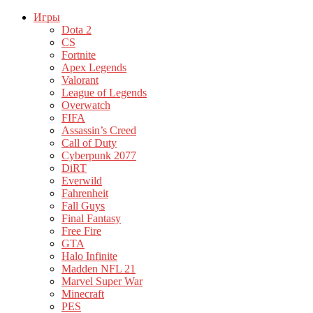
Игры
Dota 2
CS
Fortnite
Apex Legends
Valorant
League of Legends
Overwatch
FIFA
Assassin’s Creed
Call of Duty
Cyberpunk 2077
DiRT
Everwild
Fahrenheit
Fall Guys
Final Fantasy
Free Fire
GTA
Halo Infinite
Madden NFL 21
Marvel Super War
Minecraft
PES