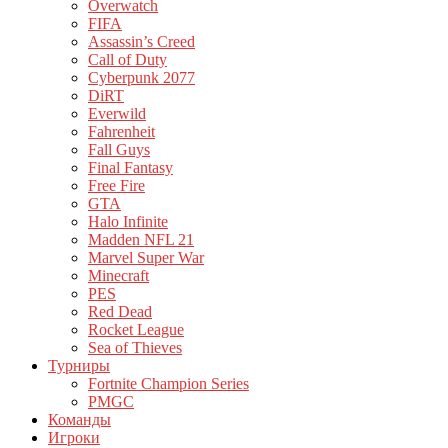
Overwatch
FIFA
Assassin’s Creed
Call of Duty
Cyberpunk 2077
DiRT
Everwild
Fahrenheit
Fall Guys
Final Fantasy
Free Fire
GTA
Halo Infinite
Madden NFL 21
Marvel Super War
Minecraft
PES
Red Dead
Rocket League
Sea of Thieves
Турниры
Fortnite Champion Series
PMGC
Команды
Игроки