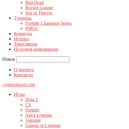
Red Dead
Rocket League
Sea of Thieves
Турниры
Fortnite Champion Series
PMGC
Команды
Игроки
Трансляции
Полезная информация
Поиск
О проекте
Контакты
cyberofsport.com
Игры
Dota 2
CS
Fortnite
Apex Legends
Valorant
League of Legends