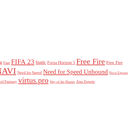
Free Fire
FIFA 23
g
fnatic
Forza Horizon 5
Free Fire
Faze
NAVI
Need for Speed ​​Unbound
Need for Speed
Nova Esports
virtus.pro
of Fantasy
Zeus Esports
Way of the Hunter