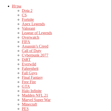
Игры
Dota 2
CS
Fortnite
Apex Legends
Valorant
League of Legends
Overwatch
FIFA
Assassin’s Creed
Call of Duty
Cyberpunk 2077
DiRT
Everwild
Fahrenheit
Fall Guys
Final Fantasy
Free Fire
GTA
Halo Infinite
Madden NFL 21
Marvel Super War
Minecraft
PES