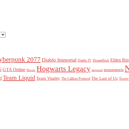
yberpunk 2077
Diablo Immortal
Elden Rin
Diablo IV
DreamHack
Hogwarts Legacy
6
GTA Online
mousesports
Heroic
imperial
Team Liquid
ld
Team Vitality
The Last of Us
Tower 
The Callisto Protocol