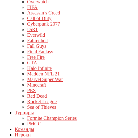
Overwatch
FIFA
Assassin’s Creed
Call of Duty
Cyberpunk 2077
DiRT
Everwild
Fahrenheit
Fall Guys
Final Fantasy
Free Fire
GTA
Halo Infinite
Madden NFL 21
Marvel Super War
Minecraft
PES
Red Dead
Rocket League
Sea of Thieves
Турниры
Fortnite Champion Series
PMGC
Команды
Игроки