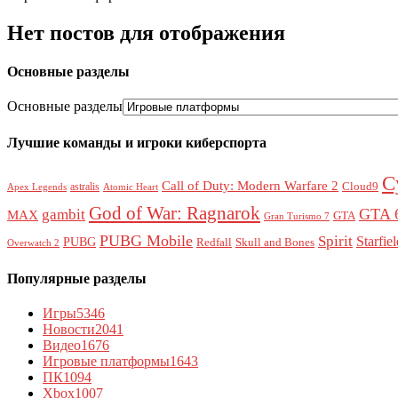
Нет постов для отображения
Основные разделы
Основные разделы
Лучшие команды и игроки киберспорта
C
Call of Duty: Modern Warfare 2
Cloud9
astralis
Apex Legends
Atomic Heart
God of War: Ragnarok
GTA 
gambit
MAX
GTA
Gran Turismo 7
PUBG Mobile
Spirit
Starfie
PUBG
Redfall
Skull and Bones
Overwatch 2
Популярные разделы
Игры
5346
Новости
2041
Видео
1676
Игровые платформы
1643
ПК
1094
Xbox
1007