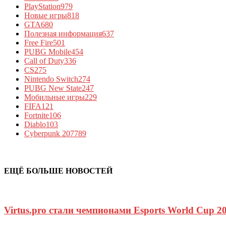
PlayStation
979
Новые игры
818
GTA
680
Полезная информация
637
Free Fire
501
PUBG Mobile
454
Call of Duty
336
CS
275
Nintendo Switch
274
PUBG New State
247
Мобильные игры
229
FIFA
121
Fortnite
106
Diablo
103
Cyberpunk 2077
89
ЕЩЁ БОЛЬШЕ НОВОСТЕЙ
Virtus.pro стали чемпионами Esports World Cup 