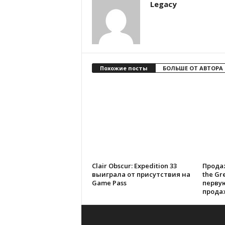
Legacy
Похожие посты
БОЛЬШЕ ОТ АВТОРА
Clair Obscur: Expedition 33
Продаж
выиграла от присутствия на
the Gre
Game Pass
перву
продаж