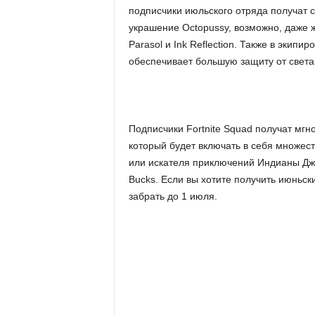
подписчики июльского отряда получат с
украшение Octopussy, возможно, даже жи
r
Parasol и Ink Reflection. Также в экипи
t
обеспечивает большую защиту от света
.
c
Подписчики Fortnite Squad получат мгн
который будет включать в себя множес
o
или искателя приключений Индианы Джо
Bucks. Если вы хотите получить июньск
m
забрать до 1 июля.