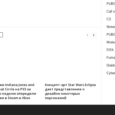
PUBG
Call 
CS
Ninte
PUBG
Моби
FIFA
Fortni
Diabl
Cybe
и Indiana Jones and
Концепт-арт Star Wars Eclipse
at Circle на PS5 за
дает представление о
ю неделю опередили
дизайне некоторых
и в Steam и Xbox
персонажей