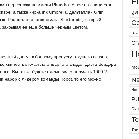
Fr
кин персонажа по имени Phaedra. У нее на спине есть
ga
вое, а также кирка Ink Umbrella, дельтаплан Grim
ровке Phaedra появится стиль «Sheltered», который
Go
, закрывая ее еще больше черным цветом.
Gran
GT
H
овенный доступ к боевому пропуску текущего сезона,
тво скинов, включая легендарного злодея Дарта Вейдера
mou
нса. Вы также будете ежемесячно получать 1000 V-
Ne
ий набор с лидером команды Robot, то его можно
Nova
PU
Sku
Te
The 