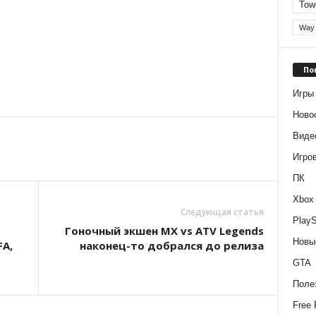
Tow
Way 
По
Игры
Ново
Виде
Игро
ПК
Xbox
Следующая статья
PlayS
Гоночный экшен MX vs ATV Legends
Новы
FA,
наконец-то добрался до релиза
GTA
Поле
Free 