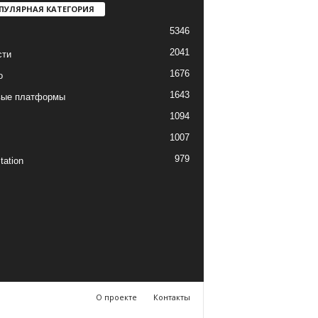
ПУЛЯРНАЯ КАТЕГОРИЯ
5346
2041
сти
1676
о
1643
вые платформы
1094
1007
979
tation
О проекте
Контакты