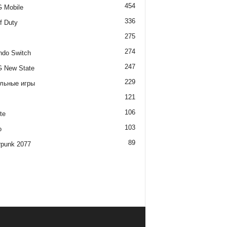
454
 Mobile
336
of Duty
275
274
ndo Switch
247
 New State
229
льные игры
121
106
te
103
o
89
rpunk 2077