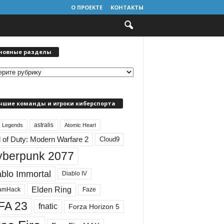
О ПРОЕКТЕ
КОНТАКТЫ
новные разделы
чшие команды и игроки киберспорта
astralis
 Legends
Atomic Heart
l of Duty: Modern Warfare 2
Cloud9
yberpunk 2077
ablo Immortal
Diablo IV
Elden Ring
amHack
Faze
FA 23
fnatic
Forza Horizon 5