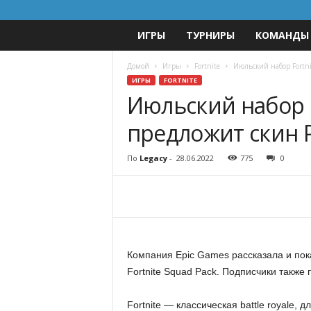
ИГРЫ
ТУРНИРЫ
КОМАНДЫ
c
y
Домой
Игры
Fortnite
Июльский набор Fortni
ИГРЫ
FORTNITE
b
Июльский набор F
предложит скин 
e
r
По
Legacy
-
28.06.2022
775
0
o
f
s
Компания Epic Games рассказала и пока
Fortnite Squad Pack. Подписчики также 
p
Fortnite — классическая battle royale,
o