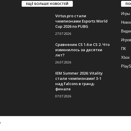
ЕЩЁ БОЛЬШЕ НОВОСТЕЙ
ПО
Игры
Virtus.pro стали
чемпионами Esports World
Ново
Cup 2026 по PUBG
Виде
27.07.2026
Игро
Сравнение CS 1.6 и CS 2. Что
ПК
изменилось за десятки
лет?
Xbox
26.07.2026
PlayS
IEM Summer 2026: Vitality
стали чемпионами! 3-1
над Falcons в гранд-
финале
07.07.2026
m