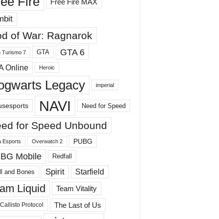
ee Fire
Free Fire MAX
mbit
d of War: Ragnarok
GTA 6
GTA
 Turismo 7
A Online
Heroic
ogwarts Legacy
imperial
NAVI
sesports
Need for Speed
ed for Speed ​​Unbound
PUBG
 Esports
Overwatch 2
BG Mobile
Redfall
Spirit
Starfield
ll and Bones
am Liquid
Team Vitality
The Last of Us
Callisto Protocol