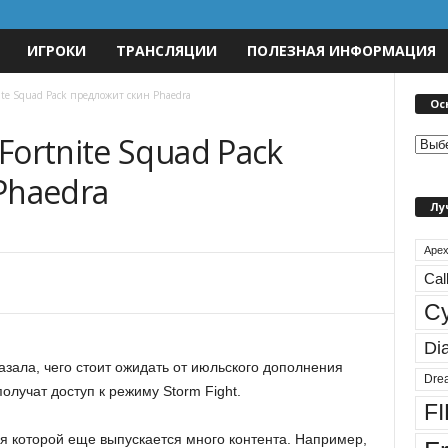
ИГРОКИ
ТРАНСЛЯЦИИ
ПОЛЕЗНАЯ ИНФОРМАЦИЯ
te Squad Pack предложит скин Phaedra
Ос
ortnite Squad Pack
О
с
Phaedra
н
Лу
о
в
н
Apex
ы
Cal
е
C
р
а
Di
з
зала, чего стоит ожидать от июльского дополнения
д
Dre
получат доступ к режиму Storm Fight.
е
FI
л
 для которой еще выпускается много контента. Например,
ы