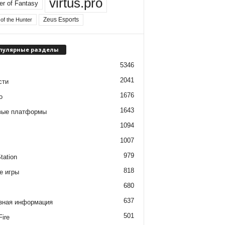
virtus.pro
er of Fantasy
Zeus Esports
of the Hunter
пулярные разделы
5346
2041
сти
1676
о
1643
вые платформы
1094
1007
979
tation
818
е игры
680
637
зная информация
501
Fire