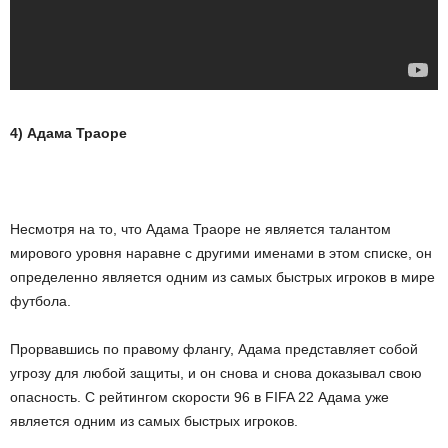
4) Адама Траоре
Несмотря на то, что Адама Траоре не является талантом
мирового уровня наравне с другими именами в этом списке, он
определенно является одним из самых быстрых игроков в мире
футбола.
Прорвавшись по правому флангу, Адама представляет собой
угрозу для любой защиты, и он снова и снова доказывал свою
опасность. С рейтингом скорости 96 в FIFA 22 Адама уже
является одним из самых быстрых игроков.