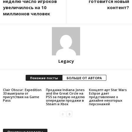
неделю число игроков
готовится новый
увеличилось на 10
контент?
миллионов человек
Legacy
Похожие посты
БОЛЬШЕ ОТ АВТОРА
Clair Obscur: Expedition
Продажи Indiana Jones
Концепт-арт Star Wars
33 выиграла от
and the Great Circle на
Eclipse дает
присутствия на Game
PS5 за первую неделю
представление о
Pass
опередили продажи в
дизайне некоторых
Steam и Xbox
персонажей
Основные разделы