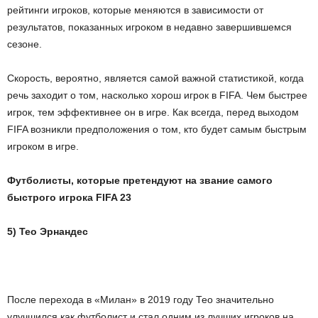
рейтинги игроков, которые меняются в зависимости от
результатов, показанных игроком в недавно завершившемся
сезоне.
Скорость, вероятно, является самой важной статистикой, когда
речь заходит о том, насколько хорош игрок в FIFA. Чем быстрее
игрок, тем эффективнее он в игре. Как всегда, перед выходом
FIFA возникли предположения о том, кто будет самым быстрым
игроком в игре.
Футболисты, которые претендуют на звание самого
быстрого игрока FIFA 23
5) Тео Эрнандес
После перехода в «Милан» в 2019 году Тео значительно
улучшился как футболист и стал одним из лучших игроков на