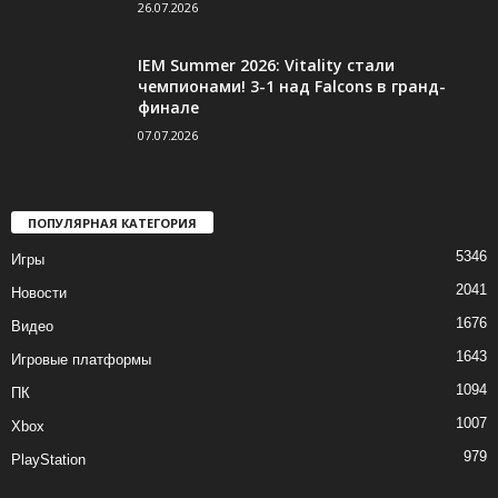
26.07.2026
IEM Summer 2026: Vitality стали
чемпионами! 3-1 над Falcons в гранд-
финале
07.07.2026
ПОПУЛЯРНАЯ КАТЕГОРИЯ
5346
Игры
2041
Новости
1676
Видео
1643
Игровые платформы
1094
ПК
1007
Xbox
979
PlayStation