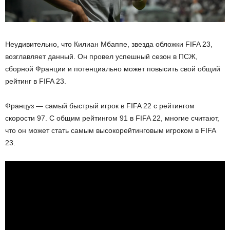
Неудивительно, что Килиан Мбаппе, звезда обложки FIFA 23,
возглавляет данный. Он провел успешный сезон в ПСЖ,
сборной Франции и потенциально может повысить свой общий
рейтинг в FIFA 23.
Француз — самый быстрый игрок в FIFA 22 с рейтингом
скорости 97. С общим рейтингом 91 в FIFA 22, многие считают,
что он может стать самым высокорейтинговым игроком в FIFA
23.