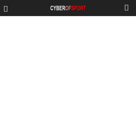
c
y
b
e
r
o
f
s
p