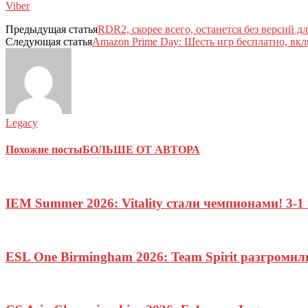
Viber
Предыдущая статья
RDR2, скорее всего, останется без версий дл
Следующая статья
Amazon Prime Day: Шесть игр бесплатно, вклю
Legacy
Похожие посты
БОЛЬШЕ ОТ АВТОРА
IEM Summer 2026: Vitality стали чемпионами! 3-1
ESL One Birmingham 2026: Team Spirit разгроми