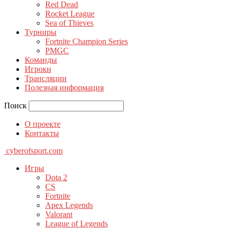
Red Dead
Rocket League
Sea of Thieves
Турниры
Fortnite Champion Series
PMGC
Команды
Игроки
Трансляции
Полезная информация
Поиск
О проекте
Контакты
cyberofsport.com
Игры
Dota 2
CS
Fortnite
Apex Legends
Valorant
League of Legends