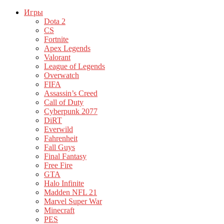
Игры
Dota 2
CS
Fortnite
Apex Legends
Valorant
League of Legends
Overwatch
FIFA
Assassin’s Creed
Call of Duty
Cyberpunk 2077
DiRT
Everwild
Fahrenheit
Fall Guys
Final Fantasy
Free Fire
GTA
Halo Infinite
Madden NFL 21
Marvel Super War
Minecraft
PES