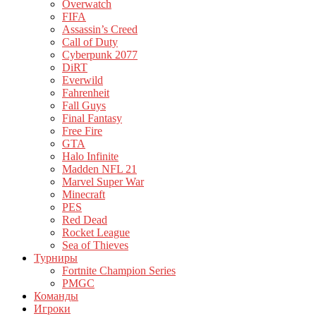
Overwatch
FIFA
Assassin’s Creed
Call of Duty
Cyberpunk 2077
DiRT
Everwild
Fahrenheit
Fall Guys
Final Fantasy
Free Fire
GTA
Halo Infinite
Madden NFL 21
Marvel Super War
Minecraft
PES
Red Dead
Rocket League
Sea of Thieves
Турниры
Fortnite Champion Series
PMGC
Команды
Игроки