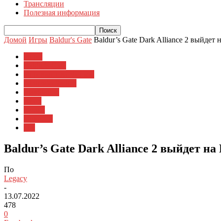
Трансляции
Полезная информация
Домой
Игры
Baldur's Gate
Baldur’s Gate Dark Alliance 2 выйдет 
Игры
Baldur's Gate
Игровые платформы
Nintendo Switch
PlayStation
Xbox
Видео
Новости
ПК
Baldur’s Gate Dark Alliance 2 выйдет на
По
Legacy
-
13.07.2022
478
0