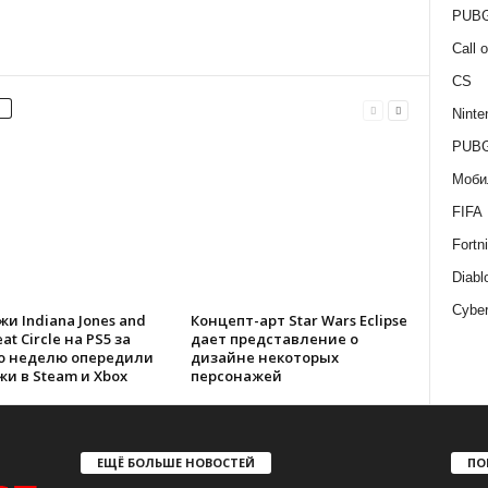
PUBG
Call 
CS
Ninte
PUBG
Моби
FIFA
Fortni
Diabl
Cybe
и Indiana Jones and
Концепт-арт Star Wars Eclipse
at Circle на PS5 за
дает представление о
ю неделю опередили
дизайне некоторых
и в Steam и Xbox
персонажей
ЕЩЁ БОЛЬШЕ НОВОСТЕЙ
ПО