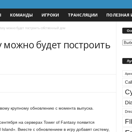
Ы
КОМАНДЫ
ИГРОКИ
ТРАНСЛЯЦИИ
ПОЛЕЗНАЯ
ntasy можно будет построить собственный дом
Ос
sy можно будет построить
О
с
м
н
Лу
о
в
н
Apex
ы
Cal
е
C
р
а
Di
з
ервому крупному обновлению с момента выпуска.
д
Dre
е
FI
ентября на серверах Tower of Fantasy появится
л
l Island». Вместе с обновлением в игру добавят систему,
ы