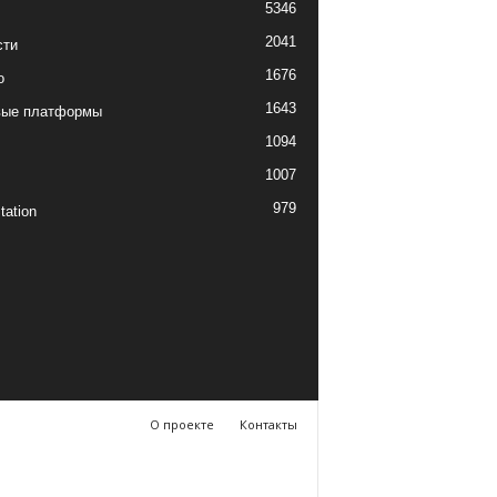
5346
2041
сти
1676
о
1643
вые платформы
1094
1007
979
tation
О проекте
Контакты