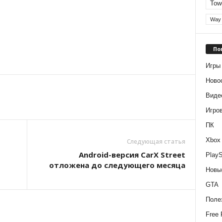
Tow
Way 
По
Игры
Ново
Виде
Игро
ПК
Xbox
Следующая статья
Android-версия CarX Street
PlayS
отложена до следующего месяца
Новы
GTA
Поле
Free 