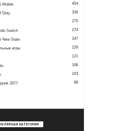
454
 Mobile
336
of Duty
275
274
ndo Switch
247
 New State
229
льные игры
121
106
te
103
o
89
rpunk 2077
ПУЛЯРНАЯ КАТЕГОРИЯ