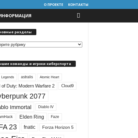
О ПРОЕКТЕ
КОНТАКТЫ
 ИНФОРМАЦИЯ
новные разделы
чшие команды и игроки киберспорта
astralis
 Legends
Atomic Heart
l of Duty: Modern Warfare 2
Cloud9
yberpunk 2077
ablo Immortal
Diablo IV
Elden Ring
amHack
Faze
FA 23
fnatic
Forza Horizon 5