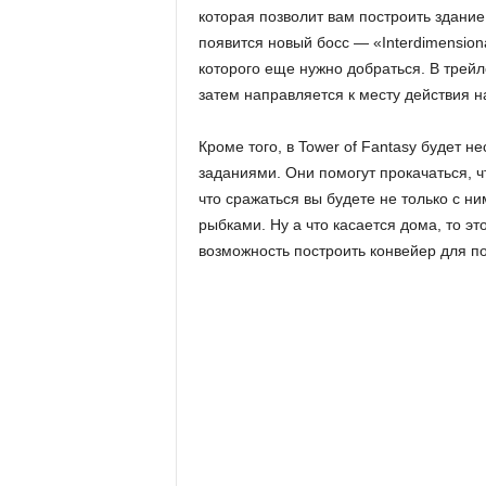
которая позволит вам построить здание
появится новый босс — «Interdimension
r
которого еще нужно добраться. В трейл
t
затем направляется к месту действия н
.
Кроме того, в Tower of Fantasy будет н
заданиями. Они помогут прокачаться, ч
c
что сражаться вы будете не только с н
рыбками. Ну а что касается дома, то эт
o
возможность построить конвейер для п
m