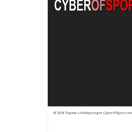
© 2018 Портал о Киберспорте CyberOfSport.co