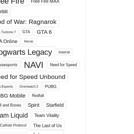
ee Fire
Free Fire MAX
mbit
d of War: Ragnarok
GTA 6
GTA
 Turismo 7
A Online
Heroic
ogwarts Legacy
imperial
NAVI
sesports
Need for Speed
ed for Speed ​​Unbound
PUBG
 Esports
Overwatch 2
BG Mobile
Redfall
Spirit
Starfield
ll and Bones
am Liquid
Team Vitality
The Last of Us
Callisto Protocol