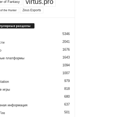
virtus.pro
er of Fantasy
Zeus Esports
of the Hunter
пулярные разделы
5346
2041
сти
1676
о
1643
вые платформы
1094
1007
979
tation
818
е игры
680
637
зная информация
501
Fire