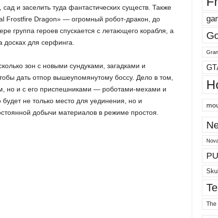
Fr
, сад и заселить туда фантастических существ. Также
ga
al Frostfire Dragon» — огромный робот-дракон, до
ере группа героев спускается с летающего корабля, а
Go
а досках для серфинга.
Gran
есколько зон с новыми сундуками, загадками и
GT
тобы дать отпор вышеупомянутому боссу. Дело в том,
H
им, но и с его приспешниками — роботами-мехами и
о будет не только место для уединения, но и
mou
остоянной добычи материалов в режиме простоя.
Ne
Nova
PU
Sku
Te
The 