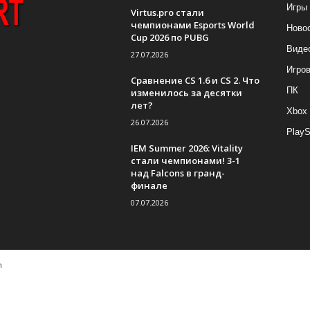
Игры
Virtus.pro стали
чемпионами Esports World
Ново
Cup 2026 по PUBG
Виде
27.07.2026
Игро
Сравнение CS 1.6 и CS 2. Что
ПК
изменилось за десятки
лет?
Xbox
26.07.2026
PlayS
IEM Summer 2026: Vitality
стали чемпионами! 3-1
над Falcons в гранд-
финале
07.07.2026
m