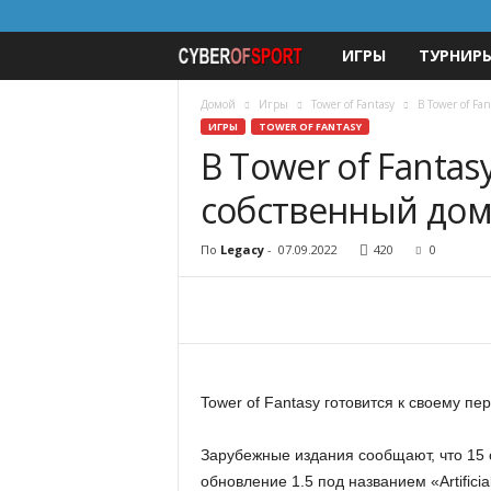
ИГРЫ
ТУРНИР
c
y
Домой
Игры
Tower of Fantasy
В Tower of Fa
ИГРЫ
TOWER OF FANTASY
В Tower of Fanta
b
собственный до
e
r
По
Legacy
-
07.09.2022
420
0
o
f
s
Tower of Fantasy готовится к своему п
p
Зарубежные издания сообщают, что 15 с
обновление 1.5 под названием «Artificia
o