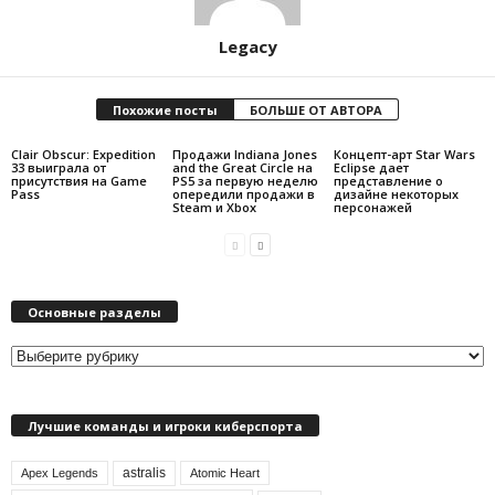
Legacy
Похожие посты
БОЛЬШЕ ОТ АВТОРА
Clair Obscur: Expedition
Продажи Indiana Jones
Концепт-арт Star Wars
33 выиграла от
and the Great Circle на
Eclipse дает
присутствия на Game
PS5 за первую неделю
представление о
Pass
опередили продажи в
дизайне некоторых
Steam и Xbox
персонажей
Основные разделы
О
с
н
Лучшие команды и игроки киберспорта
о
в
astralis
н
Apex Legends
Atomic Heart