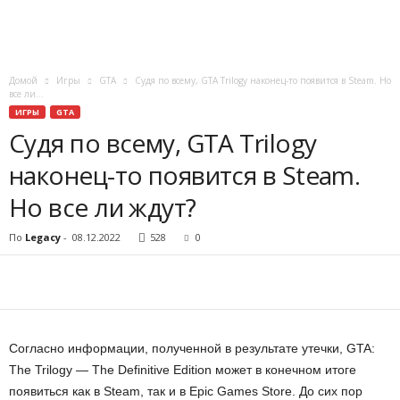
o
r
Домой
Игры
GTA
Судя по всему, GTA Trilogy наконец-то появится в Steam. Но
все ли...
t
ИГРЫ
GTA
Судя по всему, GTA Trilogy
.
наконец-то появится в Steam.
c
Но все ли ждут?
o
По
Legacy
-
08.12.2022
528
0
m
Согласно информации, полученной в результате утечки, GTA:
The Trilogy — The Definitive Edition может в конечном итоге
появиться как в Steam, так и в Epic Games Store. До сих пор