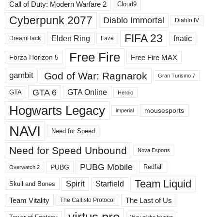
ы
Call of Duty: Modern Warfare 2
Cloud9
е
Cyberpunk 2077
Diablo Immortal
Diablo IV
р
а
FIFA 23
Elden Ring
fnatic
DreamHack
Faze
з
д
Free Fire
Free Fire MAX
Forza Horizon 5
е
л
God of War: Ragnarok
gambit
Gran Turismo 7
ы
GTA 6
GTA Online
GTA
Heroic
Hogwarts Legacy
mousesports
imperial
NAVI
Need for Speed
Need for Speed ​​Unbound
Nova Esports
PUBG Mobile
PUBG
Redfall
Overwatch 2
Team Liquid
Spirit
Starfield
Skull and Bones
Team Vitality
The Last of Us
The Callisto Protocol
virtus.pro