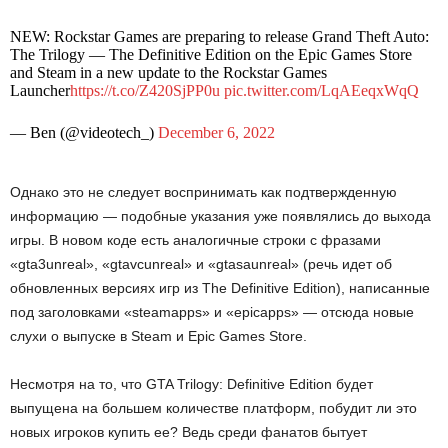
NEW: Rockstar Games are preparing to release Grand Theft Auto:
The Trilogy — The Definitive Edition on the Epic Games Store
and Steam in a new update to the Rockstar Games
Launcher
https://t.co/Z420SjPP0u
pic.twitter.com/LqAEeqxWqQ
— Ben (@videotech_)
December 6, 2022
Однако это не следует воспринимать как подтвержденную
информацию — подобные указания уже появлялись до выхода
игры. В новом коде есть аналогичные строки с фразами
«gta3unreal», «gtavcunreal» и «gtasaunreal» (речь идет об
обновленных версиях игр из The Definitive Edition), написанные
под заголовками «steamapps» и «epicapps» — отсюда новые
слухи о выпуске в Steam и Epic Games Store.
Несмотря на то, что GTA Trilogy: Definitive Edition будет
выпущена на большем количестве платформ, побудит ли это
новых игроков купить ее? Ведь среди фанатов бытует