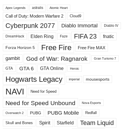
в
astralis
н
Apex Legends
Atomic Heart
ы
Call of Duty: Modern Warfare 2
Cloud9
е
Cyberpunk 2077
Diablo Immortal
Diablo IV
р
а
FIFA 23
Elden Ring
fnatic
DreamHack
Faze
з
д
Free Fire
Free Fire MAX
Forza Horizon 5
е
л
God of War: Ragnarok
gambit
Gran Turismo 7
ы
GTA 6
GTA Online
GTA
Heroic
Hogwarts Legacy
mousesports
imperial
NAVI
Need for Speed
Need for Speed ​​Unbound
Nova Esports
PUBG Mobile
PUBG
Redfall
Overwatch 2
Team Liquid
Spirit
Starfield
Skull and Bones