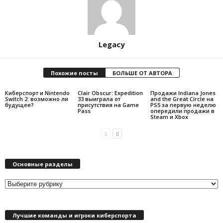
Legacy
Похожие посты
БОЛЬШЕ ОТ АВТОРА
Киберспорт и Nintendo
Clair Obscur: Expedition
Продажи Indiana Jones
Switch 2: возможно ли
33 выиграла от
and the Great Circle на
будущее?
присутствия на Game
PS5 за первую неделю
Pass
опередили продажи в
Steam и Xbox
Основные разделы
О
с
н
Лучшие команды и игроки киберспорта
о