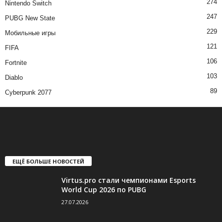
274
Nintendo Switch
247
PUBG New State
229
Мобильные игры
121
FIFA
106
Fortnite
103
Diablo
89
Cyberpunk 2077
ЕЩЁ БОЛЬШЕ НОВОСТЕЙ
Virtus.pro стали чемпионами Esports
World Cup 2026 по PUBG
27.07.2026