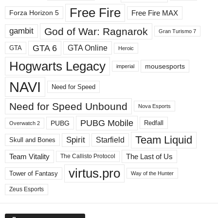
д
Free Fire
Free Fire MAX
Forza Horizon 5
е
л
God of War: Ragnarok
gambit
Gran Turismo 7
ы
GTA 6
GTA Online
GTA
Heroic
Hogwarts Legacy
mousesports
imperial
NAVI
Need for Speed
Need for Speed ​​Unbound
Nova Esports
PUBG Mobile
PUBG
Redfall
Overwatch 2
Team Liquid
Spirit
Starfield
Skull and Bones
Team Vitality
The Last of Us
The Callisto Protocol
virtus.pro
Tower of Fantasy
Way of the Hunter
Zeus Esports