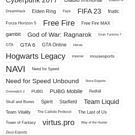
Diablo Immortal
р
а
FIFA 23
Elden Ring
fnatic
DreamHack
Faze
з
д
Free Fire
Free Fire MAX
Forza Horizon 5
е
л
God of War: Ragnarok
gambit
Gran Turismo 7
ы
GTA 6
GTA Online
GTA
Heroic
Hogwarts Legacy
mousesports
imperial
NAVI
Need for Speed
Need for Speed ​​Unbound
Nova Esports
PUBG Mobile
PUBG
Redfall
Overwatch 2
Team Liquid
Spirit
Starfield
Skull and Bones
Team Vitality
The Last of Us
The Callisto Protocol
virtus.pro
Tower of Fantasy
Way of the Hunter
Zeus Esports