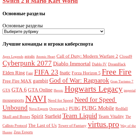
Switch 2 и Mario Kart World
Основные разделы
Основные разделы
Лучшие команды и игроки киберспорта
Call of Duty: Modern Warfare 2
Cloud9
astralis
Apex Legends
Atomic Heart
Cyberpunk 2077
Diablo Immortal
Diablo IV
DreamHack
Free Fire
FIFA 23
Elden Ring
fnatic
Forza Horizon 5
Faze
God of War: Ragnarok
gambit
Free Fire MAX
Gran Turismo 7
Hogwarts Legacy
GTA 6
GTA Online
GTA
Heroic
imperial
NAVI
Need for Speed ​​
mousesports
Need for Speed
Unbound
PUBG Mobile
PUBG
Redfall
Nova Esports
Overwatch 2
Team Liquid
Spirit
Starfield
Team Vitality
Skull and Bones
The
virtus.pro
The Last of Us
Tower of Fantasy
Callisto Protocol
Way of the
Zeus Esports
Hunter