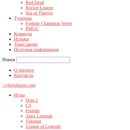
Red Dead
Rocket League
Sea of Thieves
Турниры
Fortnite Champion Series
PMGC
Команды
Игроки
Трансляции
Полезная информация
Поиск
О проекте
Контакты
cyberofsport.com
Игры
Dota 2
CS
Fortnite
Apex Legends
Valorant
League of Legends