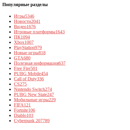
Популярные разделы
Игры
5346
Новости
2041
Видео
1676
Игровые платформы
1643
ПК
1094
Xbox
1007
PlayStation
979
Новые игры
818
GTA
680
Полезная информация
637
Free Fire
501
PUBG Mobile
454
Call of Duty
336
CS
275
Nintendo Switch
274
PUBG New State
247
Мобильные игры
229
FIFA
121
Fortnite
106
Diablo
103
Cyberpunk 2077
89