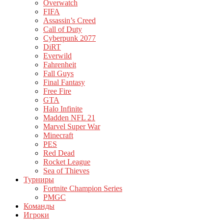
Overwatch
FIFA
Assassin’s Creed
Call of Duty
Cyberpunk 2077
DiRT
Everwild
Fahrenheit
Fall Guys
Final Fantasy
Free Fire
GTA
Halo Infinite
Madden NFL 21
Marvel Super War
Minecraft
PES
Red Dead
Rocket League
Sea of Thieves
Турниры
Fortnite Champion Series
PMGC
Команды
Игроки