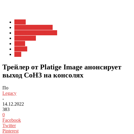
Игры
Company of Heroes
Игровые платформы
PlayStation
Xbox
Видео
ПК
Трейлер от Platige Image анонсирует
выход CoH3 на консолях
По
Legacy
-
14.12.2022
383
0
Facebook
Twitter
Pinterest