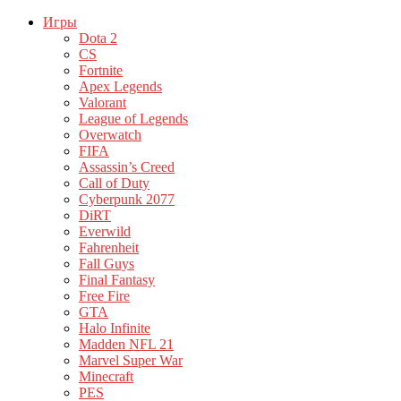
Игры
Dota 2
CS
Fortnite
Apex Legends
Valorant
League of Legends
Overwatch
FIFA
Assassin’s Creed
Call of Duty
Cyberpunk 2077
DiRT
Everwild
Fahrenheit
Fall Guys
Final Fantasy
Free Fire
GTA
Halo Infinite
Madden NFL 21
Marvel Super War
Minecraft
PES