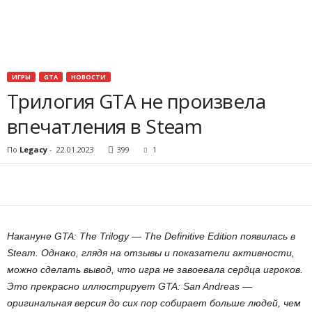
o
r
t
ИГРЫ
GTA
НОВОСТИ
Трилогия GTA не произвела
.
впечатления в Steam
c
По
Legacy
-
22.01.2023
399
1
o
m
Накануне GTA: The Trilogy — The Definitive Edition появилась в
Steam. Однако, глядя на отзывы и показатели активности,
можно сделать вывод, что игра не завоевала сердца игроков.
Это прекрасно иллюстрирует GTA: San Andreas —
оригинальная версия до сих пор собирает больше людей, чем