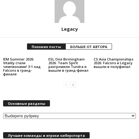
Legacy
Похожие посты
БОЛЬШЕ ОТ АВТОРА
IEM Summer 2026:
ESL One Birmingham
CS Asia Championships
Vitality стали
2026: Team Spirit
2026: Falcons и Legacy
чемпионами! 3-1 над
разгромили Tundra и
вышли в полуфинал
Falcons в гранд-
вышли в гранд-финал
финале
Основные разделы
О
с
н
Лучшие команды и игроки киберспорта
о