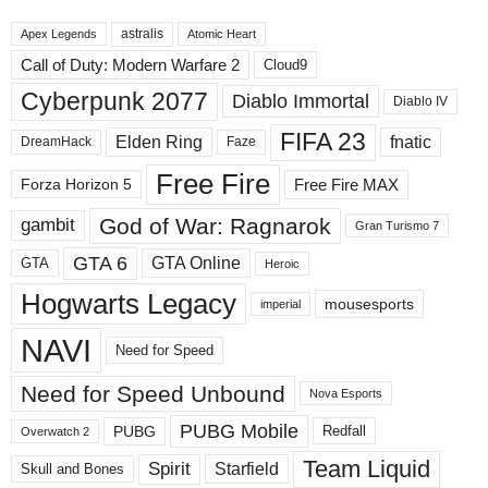
в
astralis
н
Apex Legends
Atomic Heart
ы
Call of Duty: Modern Warfare 2
Cloud9
е
Cyberpunk 2077
Diablo Immortal
Diablo IV
р
а
FIFA 23
Elden Ring
fnatic
DreamHack
Faze
з
д
Free Fire
Free Fire MAX
Forza Horizon 5
е
л
God of War: Ragnarok
gambit
Gran Turismo 7
ы
GTA 6
GTA Online
GTA
Heroic
Hogwarts Legacy
mousesports
imperial
NAVI
Need for Speed
Need for Speed ​​Unbound
Nova Esports
PUBG Mobile
PUBG
Redfall
Overwatch 2
Team Liquid
Spirit
Starfield
Skull and Bones